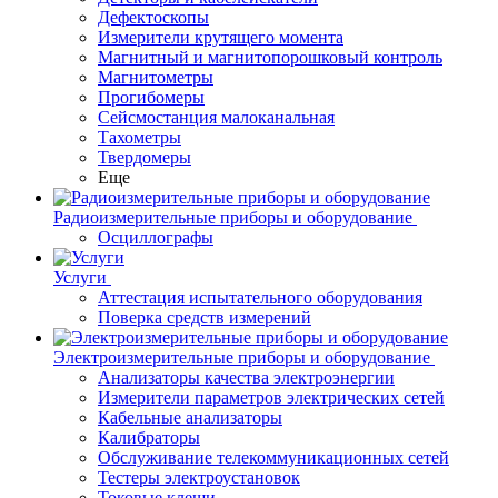
Дефектоскопы
Измерители крутящего момента
Магнитный и магнитопорошковый контроль
Магнитометры
Прогибомеры
Сейсмостанция малоканальная
Тахометры
Твердомеры
Еще
Радиоизмерительные приборы и оборудование
Осциллографы
Услуги
Аттестация испытательного оборудования
Поверка средств измерений
Электроизмерительные приборы и оборудование
Анализаторы качества электроэнергии
Измерители параметров электрических сетей
Кабельные анализаторы
Калибраторы
Обслуживание телекоммуникационных сетей
Тестеры электроустановок
Токовые клещи