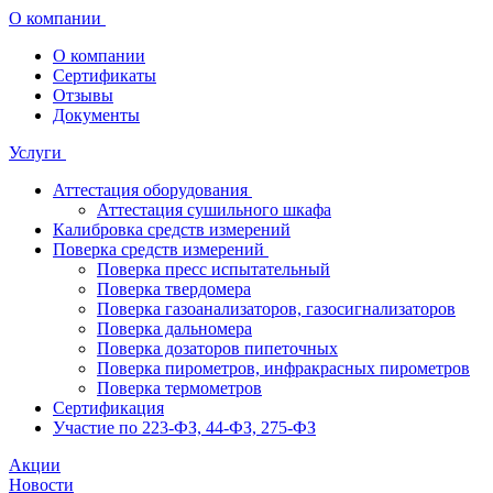
О компании
О компании
Сертификаты
Отзывы
Документы
Услуги
Аттестация оборудования
Аттестация сушильного шкафа
Калибровка средств измерений
Поверка средств измерений
Поверка пресс испытательный
Поверка твердомера
Поверка газоанализаторов, газосигнализаторов
Поверка дальномера
Поверка дозаторов пипеточных
Поверка пирометров, инфракрасных пирометров
Поверка термометров
Сертификация
Участие по 223-ФЗ, 44-ФЗ, 275-ФЗ
Акции
Новости