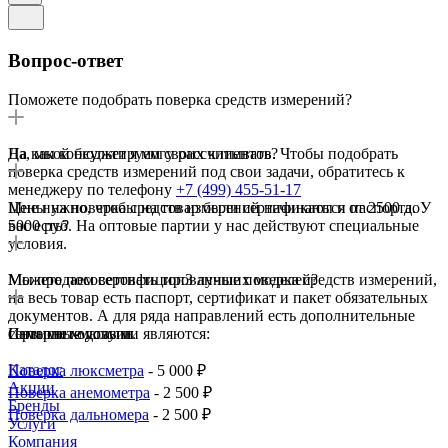
Вопрос-ответ
Поможете подобрать поверка средств измерений?
Да, мы консультируем своих клиентов. Чтобы подобрать
На какой бюджет я могу рассчитывать?
поверка средств измерений под свои задачи, обратитесь к
менеджеру по телефону
+7 (499) 455-51-17
Цены на поверка средств измерений начинаются от 2500 до
Мне нужно, чтобы на товар были сертификаты и паспорта. У
5000 руб. На оптовые партии у нас действуют специальные
вас есть?
условия.
Мы продаем сертифицированные поверка средств измерений,
Можете посоветовать топ3 лучших моделей?
на весь товар есть паспорт, сертификат и пакет обязательных
документов. А для ряда направлений есть дополнительные
сервисные услуги.
Самыми ходовыми являются:
Интернет-магазин
Каталог
Поверка люксметра
- 5 000 ₽
Акции
Поверка анемометра
- 2 500 ₽
Бренды
Поверка дальномера
- 2 500 ₽
Услуги
Компания