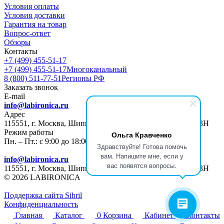
Условия оплаты
Условия доставки
Гарантия на товар
Вопрос-ответ
Обзоры
Контакты
+7 (499) 455-51-17
+7 (499) 455-51-17
Многоканальный
8 (800) 511-77-51
Регионы РФ
Заказать звонок
E-mail
info@labironica.ru
Адрес
115551, г. Москва, Шипиловский пр-д, д. 47, ПОМЕЩ. 13Н
Режим работы
Ольга Кравченко
Пн. – Пт.: с 9:00 до 18:00
Здравствуйте! Готова помочь
вам. Напишите мне, если у
info@labironica.ru
вас появятся вопросы.
115551, г. Москва, Шипиловский пр-д, д. 47, ПОМЕЩ. 13Н
© 2026 LABIRONICA
Поддержка сайта S
ibril
Конфиденциальность
Главная
Каталог
0
Корзина
Кабинет
Контакты