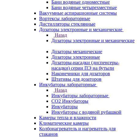
Бани водяные одноместные
Бани водяные четырехместные
Вакуумные аспирационные системы
Вортексы лабораторные
Дистилляторы стеклянные
Дозаторы электронные и механические
Назад
Дозаторы электронные и механические
Дозаторы механические
Дозаторы электронные
Дозаторы-насадки (диспенсеры-
насадки) серии ПЭ на бутыли
Наконечники для дозаторов
Штативы для дозаторов
Инкубаторы лабораторные
Назад
Инкубаторы лабораторные
CO2 Инкубаторы
Инкубаторы
Инкубаторы с водяной рубашкой
Камеры тепла и влажности
Климатические камеры
Колбонагреватель и нагреватель для
стаканов