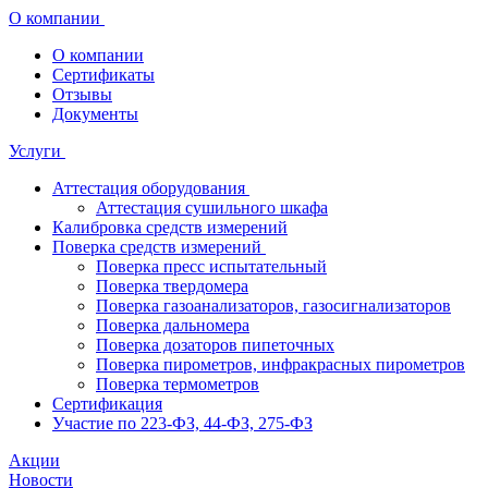
О компании
О компании
Сертификаты
Отзывы
Документы
Услуги
Аттестация оборудования
Аттестация сушильного шкафа
Калибровка средств измерений
Поверка средств измерений
Поверка пресс испытательный
Поверка твердомера
Поверка газоанализаторов, газосигнализаторов
Поверка дальномера
Поверка дозаторов пипеточных
Поверка пирометров, инфракрасных пирометров
Поверка термометров
Сертификация
Участие по 223-ФЗ, 44-ФЗ, 275-ФЗ
Акции
Новости