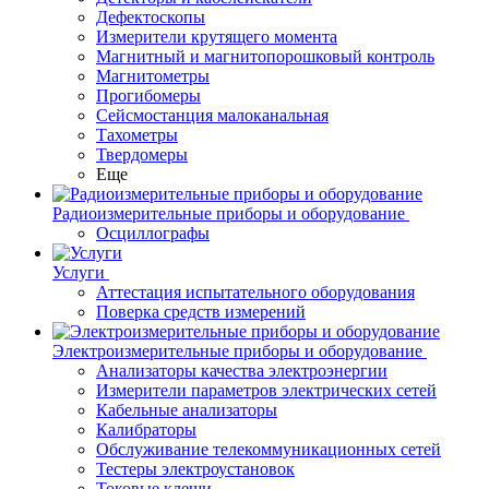
Дефектоскопы
Измерители крутящего момента
Магнитный и магнитопорошковый контроль
Магнитометры
Прогибомеры
Сейсмостанция малоканальная
Тахометры
Твердомеры
Еще
Радиоизмерительные приборы и оборудование
Осциллографы
Услуги
Аттестация испытательного оборудования
Поверка средств измерений
Электроизмерительные приборы и оборудование
Анализаторы качества электроэнергии
Измерители параметров электрических сетей
Кабельные анализаторы
Калибраторы
Обслуживание телекоммуникационных сетей
Тестеры электроустановок
Токовые клещи