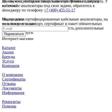
Да, мы консультируем своих клиентов. Чтобы подобрать
Мне нужно, чтобы на товар были сертификаты и паспорта. У
кабельные анализаторы под свои задачи, обратитесь к
вас есть?
менеджеру по телефону
+7 (499) 455-51-17
Мы продаем сертифицированные кабельные анализаторы, на
Подписаться
весь товар есть паспорт, сертификат и пакет обязательных
на новости и акции
документов. А для ряда направлений есть дополнительные
сервисные услуги.
Подписаться
Интернет-магазин
Каталог
Акции
Бренды
Услуги
Компания
О компании
Сертификаты
Отзывы
Документы
Информация
Реквизиты
Помощь