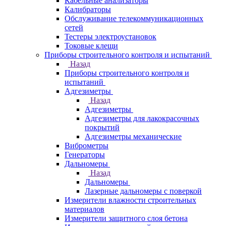
Кабельные анализаторы
Калибраторы
Обслуживание телекоммуникационных
сетей
Тестеры электроустановок
Токовые клещи
Приборы строительного контроля и испытаний
Назад
Приборы строительного контроля и
испытаний
Адгезиметры
Назад
Адгезиметры
Адгезиметры для лакокрасочных
покрытий
Адгезиметры механические
Виброметры
Генераторы
Дальномеры
Назад
Дальномеры
Лазерные дальномеры с поверкой
Измерители влажности строительных
материалов
Измерители защитного слоя бетона