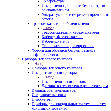
Склерометры
Измерители прочности бетона отрыв
со скалыванием
Ультразвуковые измерители прочности
бетона
Трассоискатели и кабелеискатели
Назад
Трассоискатели и кабелеискатели
Кабеледефектоискатели
Кабелеискатели
Течеискатели корреляционные
Формы для образцов бетона, цемента,
асфальтобетона
Приборы теплового контроля
Назад
Приборы теплового контроля
Измерители-регистраторы
Назад
Измерители-регистраторы
Датчики к измерителям регистраторам
Индикаторы температуры
Инфракрасные окна
Пирометры
Приборы для холодильных систем и систем
кондиционирования