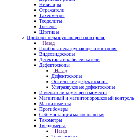
Нивелиры
Отражатели
Тахеометры
Теодолиты
Трегеры
Штативы
Приборы неразрушающего контроля
Назад
Приборы неразрушающего контроля
Видеоэндоскопы
Детекторы и кабелеискатели
Дефектоскопы
Назад
Дефектоскопы
Оптические дефектоскопы
Ультразвуковые дефектоскопы
Измерители крутящего момента
Магнитный и магнитопорошковый контроль
Магнитометры
Прогибомеры
Сейсмостанция малоканальная
Тахометры
Твердомеры
Назад
Твердомеры