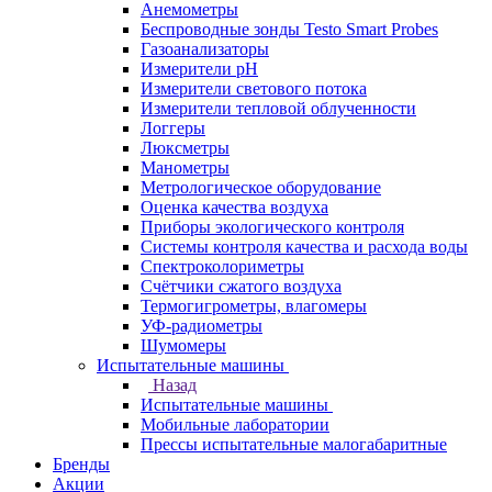
Анемометры
Беспроводные зонды Testo Smart Probes
Газоанализаторы
Измерители pH
Измерители светового потока
Измерители тепловой облученности
Логгеры
Люксметры
Манометры
Метрологическое оборудование
Оценка качества воздуха
Приборы экологического контроля
Системы контроля качества и расхода воды
Спектроколориметры
Счётчики сжатого воздуха
Термогигрометры, влагомеры
УФ-радиометры
Шумомеры
Испытательные машины
Назад
Испытательные машины
Мобильные лаборатории
Прессы испытательные малогабаритные
Бренды
Акции