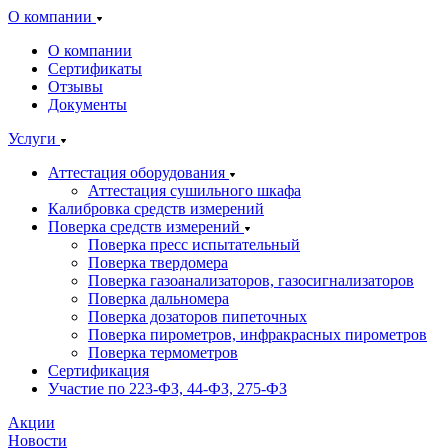
О компании
О компании
Сертификаты
Отзывы
Документы
Услуги
Аттестация оборудования
Аттестация сушильного шкафа
Калибровка средств измерений
Поверка средств измерений
Поверка пресс испытательный
Поверка твердомера
Поверка газоанализаторов, газосигнализаторов
Поверка дальномера
Поверка дозаторов пипеточных
Поверка пирометров, инфракрасных пирометров
Поверка термометров
Сертификация
Участие по 223-ФЗ, 44-ФЗ, 275-ФЗ
Акции
Новости