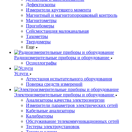
Дефектоскопы
Измерители крутящего момента
Магнитный и магнитопорошковый контроль
Магнитометры
Прогибомеры
Сейсмостанция малоканальная
Тахометры
Твердомеры
Еще
Радиоизмерительные приборы и оборудование
Осциллографы
Услуги
Аттестация испытательного оборудования
Поверка средств измерений
Электроизмерительные приборы и оборудование
Анализаторы качества электроэнергии
Измерители параметров электрических сетей
Кабельные анализаторы
Калибраторы
Обслуживание телекоммуникационных сетей
Тестеры электроустановок
Токовые клещи