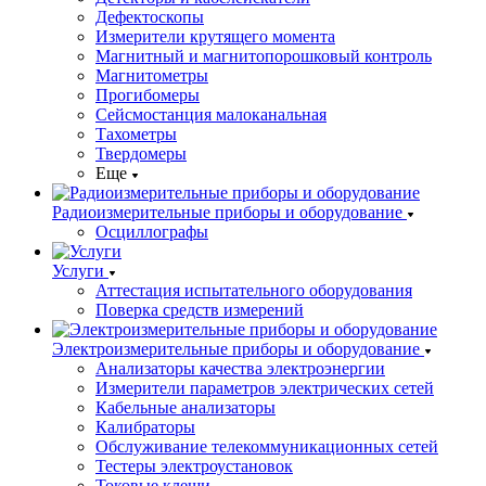
Дефектоскопы
Измерители крутящего момента
Магнитный и магнитопорошковый контроль
Магнитометры
Прогибомеры
Сейсмостанция малоканальная
Тахометры
Твердомеры
Еще
Радиоизмерительные приборы и оборудование
Осциллографы
Услуги
Аттестация испытательного оборудования
Поверка средств измерений
Электроизмерительные приборы и оборудование
Анализаторы качества электроэнергии
Измерители параметров электрических сетей
Кабельные анализаторы
Калибраторы
Обслуживание телекоммуникационных сетей
Тестеры электроустановок
Токовые клещи