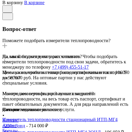
В корзину
В корзине
Вопрос-ответ
Поможете подобрать измерители теплопроводности?
Да, мы консультируем своих клиентов. Чтобы подобрать
На какой бюджет я могу рассчитывать?
измерители теплопроводности под свои задачи, обратитесь к
менеджеру по телефону
+7 (499) 455-51-17
Цены на измерители теплопроводности начинаются от 106050
Мне нужно, чтобы на товар были сертификаты и паспорта. У
до 987000 руб. На оптовые партии у нас действуют
вас есть?
специальные условия.
Мы продаем сертифицированные измерители
Можете посоветовать топ3 лучших моделей?
теплопроводности, на весь товар есть паспорт, сертификат и
пакет обязательных документов. А для ряда направлений есть
дополнительные сервисные услуги.
Самыми ходовыми являются:
Интернет-магазин
Измеритель теплопроводности стационарный ИТП-МГ4
Каталог
Акции
«250» Зонд
- 714 000 ₽
Бренды