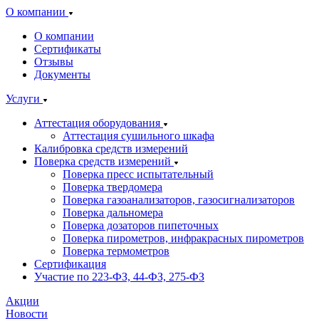
О компании
О компании
Сертификаты
Отзывы
Документы
Услуги
Аттестация оборудования
Аттестация сушильного шкафа
Калибровка средств измерений
Поверка средств измерений
Поверка пресс испытательный
Поверка твердомера
Поверка газоанализаторов, газосигнализаторов
Поверка дальномера
Поверка дозаторов пипеточных
Поверка пирометров, инфракрасных пирометров
Поверка термометров
Сертификация
Участие по 223-ФЗ, 44-ФЗ, 275-ФЗ
Акции
Новости