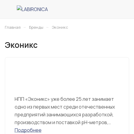
–
–
Главная
Бренды
Эконикс
Эконикс
НПП «Эконикс» уже более 25 лет занимает
одно из первых мест среди отечественных
предприятий занимающихся разработкой,
производством и поставкой рН-метров,
иономеров, вольтамперометрических
Подробнее