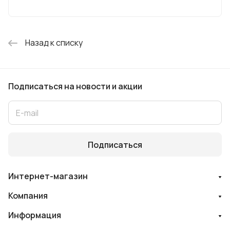
анализаторов, оксиметров, измерителей
ХПК, кондуктометров, фотометров,
рефлектометров серии «Экотест», а также
Назад к списку
комплексным оснащением лабораторий.
Подписаться
на новости и акции
Подписаться
Интернет-магазин
Компания
Информация