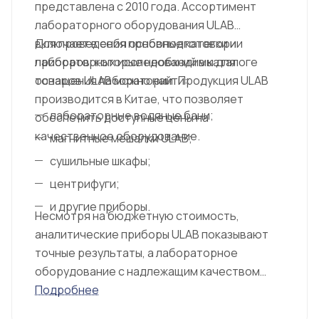
представлена с 2010 года. Ассортимент
лабораторного оборудования ULAB
включает в себя основные категории
Для проведения пробоподготовки и
приборов, которые необходимы для
лабораторных исследований в каталоге
оснащения лаборатории. Продукция ULAB
товаров ULAB можно найти:
производится в Китае, что позволяет
лабораторные водяные бани;
обеспечить доступные цены на
качественное оборудование.
магнитные мешалки ULAB;
сушильные шкафы;
центрифуги;
и другие приборы.
Несмотря на бюджетную стоимость,
аналитические приборы ULAB показывают
точные результаты, а лабораторное
оборудование с надлежащим качеством
выполняет свои функции. Специалисты
Подробнее
компании следят за соблюдением