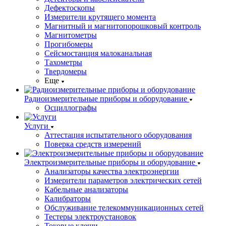
Дефектоскопы
Измерители крутящего момента
Магнитный и магнитопорошковый контроль
Магнитометры
Прогибомеры
Сейсмостанция малоканальная
Тахометры
Твердомеры
Еще
Радиоизмерительные приборы и оборудование
Осциллографы
Услуги
Аттестация испытательного оборудования
Поверка средств измерений
Электроизмерительные приборы и оборудование
Анализаторы качества электроэнергии
Измерители параметров электрических сетей
Кабельные анализаторы
Калибраторы
Обслуживание телекоммуникационных сетей
Тестеры электроустановок
Токовые клещи