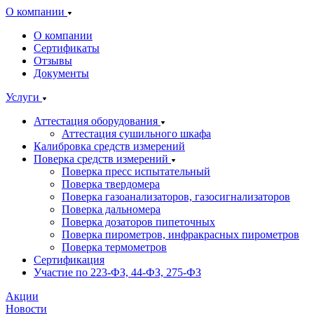
О компании
О компании
Сертификаты
Отзывы
Документы
Услуги
Аттестация оборудования
Аттестация сушильного шкафа
Калибровка средств измерений
Поверка средств измерений
Поверка пресс испытательный
Поверка твердомера
Поверка газоанализаторов, газосигнализаторов
Поверка дальномера
Поверка дозаторов пипеточных
Поверка пирометров, инфракрасных пирометров
Поверка термометров
Сертификация
Участие по 223-ФЗ, 44-ФЗ, 275-ФЗ
Акции
Новости