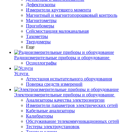
Дефектоскопы
Измерители крутящего момента
Магнитный и магнитопорошковый контроль
Магнитометры
Прогибомеры
Сейсмостанция малоканальная
Тахометры
Твердомеры
Еще
Радиоизмерительные приборы и оборудование
Осциллографы
Услуги
Аттестация испытательного оборудования
Поверка средств измерений
Электроизмерительные приборы и оборудование
Анализаторы качества электроэнергии
Измерители параметров электрических сетей
Кабельные анализаторы
Калибраторы
Обслуживание телекоммуникационных сетей
Тестеры электроустановок
Токовые клещи