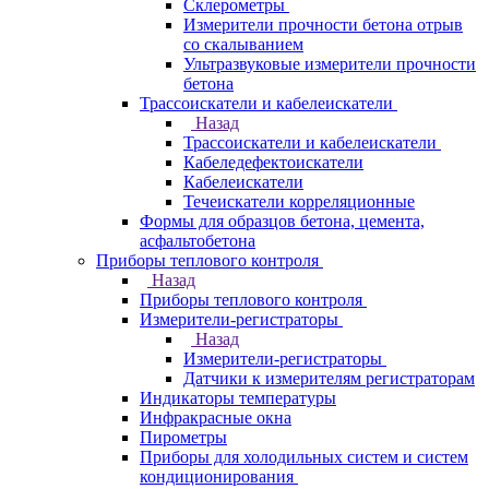
Склерометры
Измерители прочности бетона отрыв
со скалыванием
Ультразвуковые измерители прочности
бетона
Трассоискатели и кабелеискатели
Назад
Трассоискатели и кабелеискатели
Кабеледефектоискатели
Кабелеискатели
Течеискатели корреляционные
Формы для образцов бетона, цемента,
асфальтобетона
Приборы теплового контроля
Назад
Приборы теплового контроля
Измерители-регистраторы
Назад
Измерители-регистраторы
Датчики к измерителям регистраторам
Индикаторы температуры
Инфракрасные окна
Пирометры
Приборы для холодильных систем и систем
кондиционирования