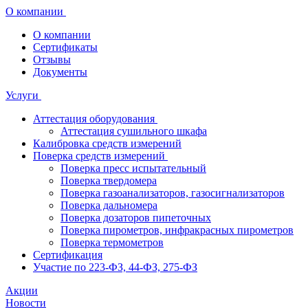
О компании
О компании
Сертификаты
Отзывы
Документы
Услуги
Аттестация оборудования
Аттестация сушильного шкафа
Калибровка средств измерений
Поверка средств измерений
Поверка пресс испытательный
Поверка твердомера
Поверка газоанализаторов, газосигнализаторов
Поверка дальномера
Поверка дозаторов пипеточных
Поверка пирометров, инфракрасных пирометров
Поверка термометров
Сертификация
Участие по 223-ФЗ, 44-ФЗ, 275-ФЗ
Акции
Новости