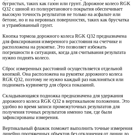
бугристых, таких как газон или грунт. Дорожное колесо RGK
Q32 с шиной из полиуретанового покрытия обеспечивает
высокую точность результатов не только на асфальте или
бетоне, но и на неровных поверхностях, таких как брусчатка
и утрамбованный грунт.
Кнопка тормоза дорожного колеса RGK Q32 предназначена
для фиксирования измеренного расстояния на счетчике и
расположена на рукоятке. Это позволяет избежать
погрешности в ситуациях, когда для считывания результата
нужно поднять колесо.
Сброс измеренных расстояний осуществляется отдельной
кнопкой. Она расположена на рукоятке дорожного колеса
RGK Q32, поэтому не нужно каждый раз наклоняться или
поднимать курвиметр для сброса показаний.
Складывающаяся подножка предназначена для удержания
дорожного колеса RGK Q32 в вертикальном положении. Это
удобно во время записи промежуточных результатов для
получения точных результатов именно там, где были
зафиксированы измерения.
Вертикальный флажок поможет выполнить точные измерения
линейно протяженных объектов без отклонения от линии до