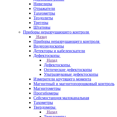
Нивелиры
Отражатели
Тахеометры
Теодолиты
Трегеры
Штативы
Приборы неразрушающего контроля
Назад
Приборы неразрушающего контроля
Видеоэндоскопы
Детекторы и кабелеискатели
Дефектоскопы
Назад
Дефектоскопы
Оптические дефектоскопы
Ультразвуковые дефектоскопы
Измерители крутящего момента
Магнитный и магнитопорошковый контроль
Магнитометры
Прогибомеры
Сейсмостанция малоканальная
Тахометры
Твердомеры
Назад
Твердомеры