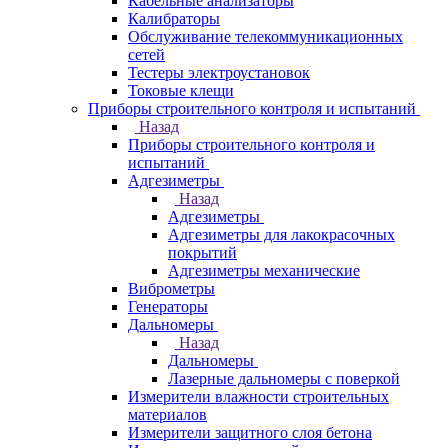
Кабельные анализаторы
Калибраторы
Обслуживание телекоммуникационных
сетей
Тестеры электроустановок
Токовые клещи
Приборы строительного контроля и испытаний
Назад
Приборы строительного контроля и
испытаний
Адгезиметры
Назад
Адгезиметры
Адгезиметры для лакокрасочных
покрытий
Адгезиметры механические
Виброметры
Генераторы
Дальномеры
Назад
Дальномеры
Лазерные дальномеры с поверкой
Измерители влажности строительных
материалов
Измерители защитного слоя бетона