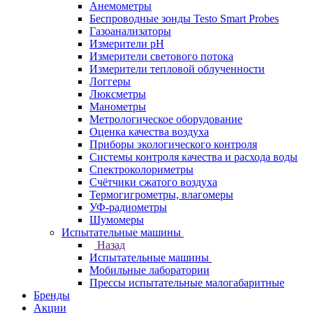
Анемометры
Беспроводные зонды Testo Smart Probes
Газоанализаторы
Измерители pH
Измерители светового потока
Измерители тепловой облученности
Логгеры
Люксметры
Манометры
Метрологическое оборудование
Оценка качества воздуха
Приборы экологического контроля
Системы контроля качества и расхода воды
Спектроколориметры
Счётчики сжатого воздуха
Термогигрометры, влагомеры
УФ-радиометры
Шумомеры
Испытательные машины
Назад
Испытательные машины
Мобильные лаборатории
Прессы испытательные малогабаритные
Бренды
Акции