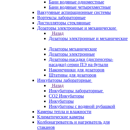
Бани водяные одноместные
Бани водяные четырехместные
Вакуумные аспирационные системы
Вортексы лабораторные
Дистилляторы стеклянные
Дозаторы электронные и механические
Назад
Дозаторы электронные и механические
Дозаторы механические
Дозаторы электронные
Дозаторы-насадки (диспенсеры-
насадки) серии ПЭ на бутыли
Наконечники для дозаторов
Штативы для дозаторов
Инкубаторы лабораторные
Назад
Инкубаторы лабораторные
CO2 Инкубаторы
Инкубаторы
Инкубаторы с водяной рубашкой
Камеры тепла и влажности
Климатические камеры
Колбонагреватель и нагреватель для
стаканов