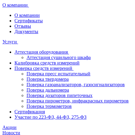
О компании
О компании
Сертификаты
Отзывы
Документы
Услуги
Аттестация оборудования
Аттестация сушильного шкафа
Калибровка средств измерений
Поверка средств измерений
Поверка пресс испытательный
Поверка твердомера
Поверка газоанализаторов, газосигнализаторов
Поверка дальномера
Поверка дозаторов пипеточных
Поверка пирометров, инфракрасных пирометров
Поверка термометров
Сертификация
Участие по 223-ФЗ, 44-ФЗ, 275-ФЗ
Акции
Новости