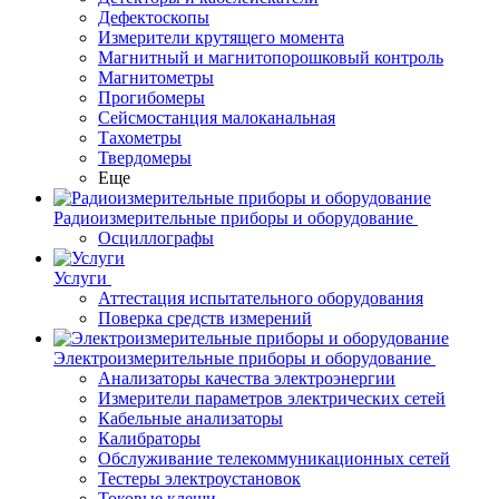
Дефектоскопы
Измерители крутящего момента
Магнитный и магнитопорошковый контроль
Магнитометры
Прогибомеры
Сейсмостанция малоканальная
Тахометры
Твердомеры
Еще
Радиоизмерительные приборы и оборудование
Осциллографы
Услуги
Аттестация испытательного оборудования
Поверка средств измерений
Электроизмерительные приборы и оборудование
Анализаторы качества электроэнергии
Измерители параметров электрических сетей
Кабельные анализаторы
Калибраторы
Обслуживание телекоммуникационных сетей
Тестеры электроустановок
Токовые клещи