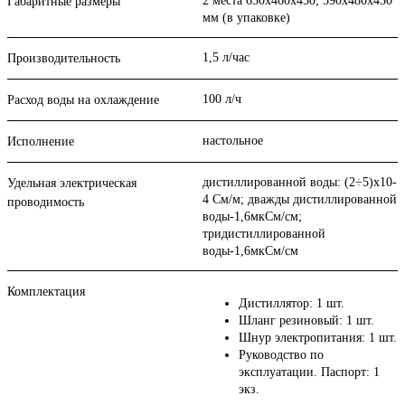
2 места 630х460х450; 590х480х450
Габаритные размеры
мм (в упаковке)
1,5 л/час
Производительность
100 л/ч
Расход воды на охлаждение
настольное
Исполнение
дистиллированной воды: (2÷5)х10-
Удельная электрическая
4 См/м; дважды дистиллированной
проводимость
воды-1,6мкСм/см;
тридистиллированной
воды-1,6мкСм/см
Комплектация
Дистиллятор: 1 шт.
Шланг резиновый: 1 шт.
Шнур электропитания: 1 шт.
Руководство по
эксплуатации. Паспорт: 1
экз.