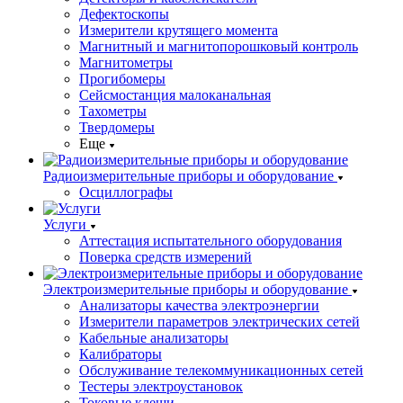
Дефектоскопы
Измерители крутящего момента
Магнитный и магнитопорошковый контроль
Магнитометры
Прогибомеры
Сейсмостанция малоканальная
Тахометры
Твердомеры
Еще
Радиоизмерительные приборы и оборудование
Осциллографы
Услуги
Аттестация испытательного оборудования
Поверка средств измерений
Электроизмерительные приборы и оборудование
Анализаторы качества электроэнергии
Измерители параметров электрических сетей
Кабельные анализаторы
Калибраторы
Обслуживание телекоммуникационных сетей
Тестеры электроустановок
Токовые клещи