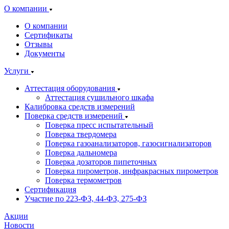
О компании
О компании
Сертификаты
Отзывы
Документы
Услуги
Аттестация оборудования
Аттестация сушильного шкафа
Калибровка средств измерений
Поверка средств измерений
Поверка пресс испытательный
Поверка твердомера
Поверка газоанализаторов, газосигнализаторов
Поверка дальномера
Поверка дозаторов пипеточных
Поверка пирометров, инфракрасных пирометров
Поверка термометров
Сертификация
Участие по 223-ФЗ, 44-ФЗ, 275-ФЗ
Акции
Новости