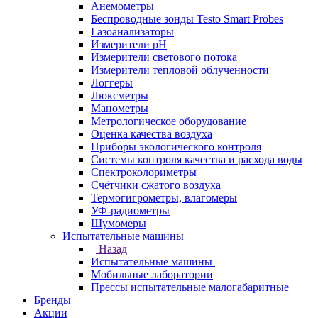
Анемометры
Беспроводные зонды Testo Smart Probes
Газоанализаторы
Измерители pH
Измерители светового потока
Измерители тепловой облученности
Логгеры
Люксметры
Манометры
Метрологическое оборудование
Оценка качества воздуха
Приборы экологического контроля
Системы контроля качества и расхода воды
Спектроколориметры
Счётчики сжатого воздуха
Термогигрометры, влагомеры
УФ-радиометры
Шумомеры
Испытательные машины
Назад
Испытательные машины
Мобильные лаборатории
Прессы испытательные малогабаритные
Бренды
Акции