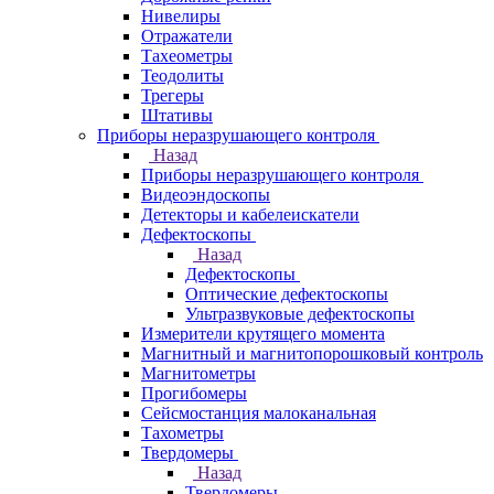
Нивелиры
Отражатели
Тахеометры
Теодолиты
Трегеры
Штативы
Приборы неразрушающего контроля
Назад
Приборы неразрушающего контроля
Видеоэндоскопы
Детекторы и кабелеискатели
Дефектоскопы
Назад
Дефектоскопы
Оптические дефектоскопы
Ультразвуковые дефектоскопы
Измерители крутящего момента
Магнитный и магнитопорошковый контроль
Магнитометры
Прогибомеры
Сейсмостанция малоканальная
Тахометры
Твердомеры
Назад
Твердомеры