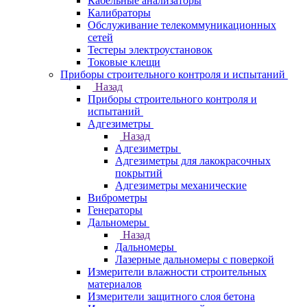
Кабельные анализаторы
Калибраторы
Обслуживание телекоммуникационных
сетей
Тестеры электроустановок
Токовые клещи
Приборы строительного контроля и испытаний
Назад
Приборы строительного контроля и
испытаний
Адгезиметры
Назад
Адгезиметры
Адгезиметры для лакокрасочных
покрытий
Адгезиметры механические
Виброметры
Генераторы
Дальномеры
Назад
Дальномеры
Лазерные дальномеры с поверкой
Измерители влажности строительных
материалов
Измерители защитного слоя бетона