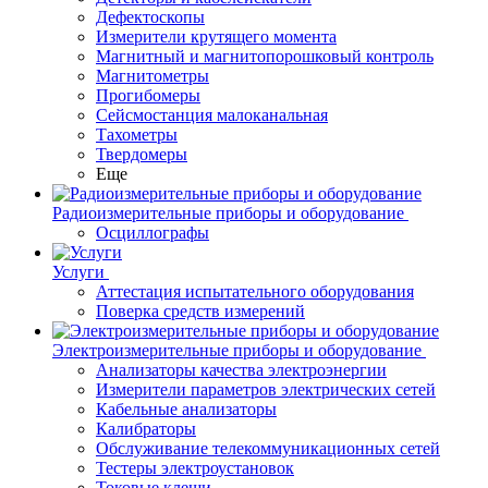
Дефектоскопы
Измерители крутящего момента
Магнитный и магнитопорошковый контроль
Магнитометры
Прогибомеры
Сейсмостанция малоканальная
Тахометры
Твердомеры
Еще
Радиоизмерительные приборы и оборудование
Осциллографы
Услуги
Аттестация испытательного оборудования
Поверка средств измерений
Электроизмерительные приборы и оборудование
Анализаторы качества электроэнергии
Измерители параметров электрических сетей
Кабельные анализаторы
Калибраторы
Обслуживание телекоммуникационных сетей
Тестеры электроустановок
Токовые клещи