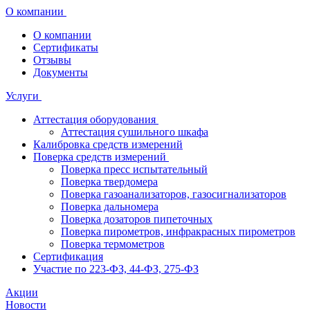
О компании
О компании
Сертификаты
Отзывы
Документы
Услуги
Аттестация оборудования
Аттестация сушильного шкафа
Калибровка средств измерений
Поверка средств измерений
Поверка пресс испытательный
Поверка твердомера
Поверка газоанализаторов, газосигнализаторов
Поверка дальномера
Поверка дозаторов пипеточных
Поверка пирометров, инфракрасных пирометров
Поверка термометров
Сертификация
Участие по 223-ФЗ, 44-ФЗ, 275-ФЗ
Акции
Новости