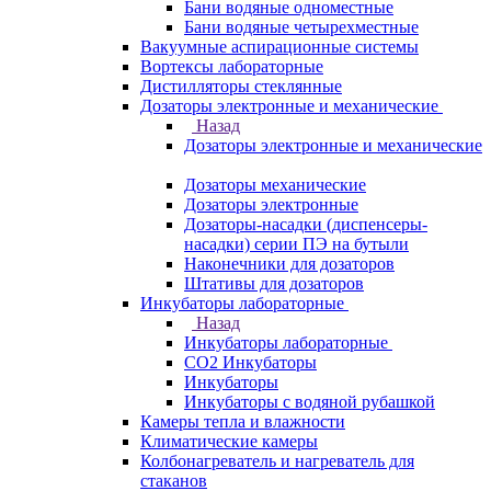
Бани водяные одноместные
Бани водяные четырехместные
Вакуумные аспирационные системы
Вортексы лабораторные
Дистилляторы стеклянные
Дозаторы электронные и механические
Назад
Дозаторы электронные и механические
Дозаторы механические
Дозаторы электронные
Дозаторы-насадки (диспенсеры-
насадки) серии ПЭ на бутыли
Наконечники для дозаторов
Штативы для дозаторов
Инкубаторы лабораторные
Назад
Инкубаторы лабораторные
CO2 Инкубаторы
Инкубаторы
Инкубаторы с водяной рубашкой
Камеры тепла и влажности
Климатические камеры
Колбонагреватель и нагреватель для
стаканов