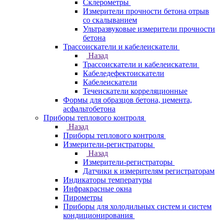
Склерометры
Измерители прочности бетона отрыв
со скалыванием
Ультразвуковые измерители прочности
бетона
Трассоискатели и кабелеискатели
Назад
Трассоискатели и кабелеискатели
Кабеледефектоискатели
Кабелеискатели
Течеискатели корреляционные
Формы для образцов бетона, цемента,
асфальтобетона
Приборы теплового контроля
Назад
Приборы теплового контроля
Измерители-регистраторы
Назад
Измерители-регистраторы
Датчики к измерителям регистраторам
Индикаторы температуры
Инфракрасные окна
Пирометры
Приборы для холодильных систем и систем
кондиционирования