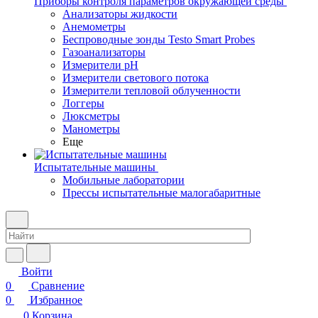
Приборы контроля параметров окружающей среды
Анализаторы жидкости
Анемометры
Беспроводные зонды Testo Smart Probes
Газоанализаторы
Измерители pH
Измерители светового потока
Измерители тепловой облученности
Логгеры
Люксметры
Манометры
Еще
Испытательные машины
Мобильные лаборатории
Прессы испытательные малогабаритные
Войти
0
Сравнение
0
Избранное
0
Корзина