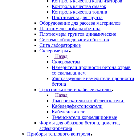
Контроль качества катализаторов
Контроль качества смазок
Контроль качества топлив
Плотномеры для грунта
Оборудование для рассева материалов
Плотномеры асфальтобетона
Плотномеры грунтов динамические
Системы обследования объектов
Сита лабораторные
Склерометры
Назад
Склерометры
Измерители прочности бетона отрыв
со скалыванием
Ультразвуковые измерители прочности
бетона
Трассоискатели и кабелеискатели
Назад
Трассоискатели и кабелеискатели
Кабеледефектоискатели
Кабелеискатели
Течеискатели корреляционные
Формы для образцов бетона, цемента,
асфальтобетона
Приборы теплового контроля