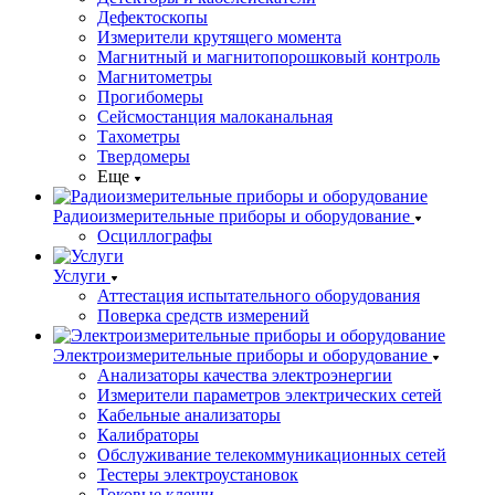
Дефектоскопы
Измерители крутящего момента
Магнитный и магнитопорошковый контроль
Магнитометры
Прогибомеры
Сейсмостанция малоканальная
Тахометры
Твердомеры
Еще
Радиоизмерительные приборы и оборудование
Осциллографы
Услуги
Аттестация испытательного оборудования
Поверка средств измерений
Электроизмерительные приборы и оборудование
Анализаторы качества электроэнергии
Измерители параметров электрических сетей
Кабельные анализаторы
Калибраторы
Обслуживание телекоммуникационных сетей
Тестеры электроустановок
Токовые клещи