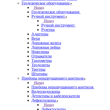
Геодезическое оборудование
Назад
Геодезическое оборудование
Ручной инструмент
Назад
Ручной инструмент
Рулетки
Адаптеры
Вехи
Дорожные колеса
Дорожные рейки
Нивелиры
Отражатели
Тахеометры
Теодолиты
Трегеры
Штативы
Приборы неразрушающего контроля
Назад
Приборы неразрушающего контроля
Видеоэндоскопы
Детекторы и кабелеискатели
Дефектоскопы
Назад
Дефектоскопы