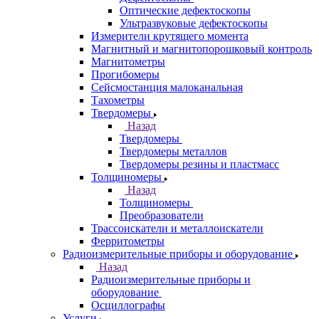
Оптические дефектоскопы
Ультразвуковые дефектоскопы
Измерители крутящего момента
Магнитный и магнитопорошковый контроль
Магнитометры
Прогибомеры
Сейсмостанция малоканальная
Тахометры
Твердомеры
Назад
Твердомеры
Твердомеры металлов
Твердомеры резины и пластмасс
Толщиномеры
Назад
Толщиномеры
Преобразователи
Трассоискатели и металлоискатели
Ферритометры
Радиоизмерительные приборы и оборудование
Назад
Радиоизмерительные приборы и
оборудование
Осциллографы
Услуги