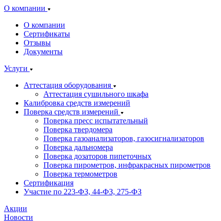
О компании
О компании
Сертификаты
Отзывы
Документы
Услуги
Аттестация оборудования
Аттестация сушильного шкафа
Калибровка средств измерений
Поверка средств измерений
Поверка пресс испытательный
Поверка твердомера
Поверка газоанализаторов, газосигнализаторов
Поверка дальномера
Поверка дозаторов пипеточных
Поверка пирометров, инфракрасных пирометров
Поверка термометров
Сертификация
Участие по 223-ФЗ, 44-ФЗ, 275-ФЗ
Акции
Новости