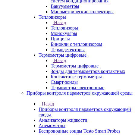
систем кондиционирования
Вакуумметры
Манометрические коллекторы
Тепловизоры
Назад
Тепловизоры
Монокуляры
Прицелы
Бинокли с тепловизором
Термодетекторы
Термометры цифровые
Назад
Термометры цифровые
Зонды для термометров контактных
Контактные термометры
Смарт-зонды
Термометры электронные
Приборы контроля параметров окружающей среды
Назад
Приборы контроля параметров окружающей
среды
Анализаторы жидкости
Анемометры
Беспроводные зонды Testo Smart Probes