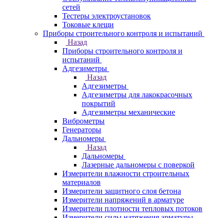
сетей
Тестеры электроустановок
Токовые клещи
Приборы строительного контроля и испытаний
Назад
Приборы строительного контроля и
испытаний
Адгезиметры
Назад
Адгезиметры
Адгезиметры для лакокрасочных
покрытий
Адгезиметры механические
Виброметры
Генераторы
Дальномеры
Назад
Дальномеры
Лазерные дальномеры с поверкой
Измерители влажности строительных
материалов
Измерители защитного слоя бетона
Измерители напряжений в арматуре
Измерители плотности тепловых потоков
Измерители силы натяжения арматуры