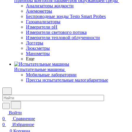
Приборы контроля параметров окружающей среды
Анализаторы жидкости
Анемометры
Беспроводные зонды Testo Smart Probes
Газоанализаторы
Измерители pH
Измерители светового потока
Измерители тепловой облученности
Логгеры
Люксметры
Манометры
Еще
Испытательные машины
Мобильные лаборатории
Прессы испытательные малогабаритные
Войти
0
Сравнение
0
Избранное
0
Корзина