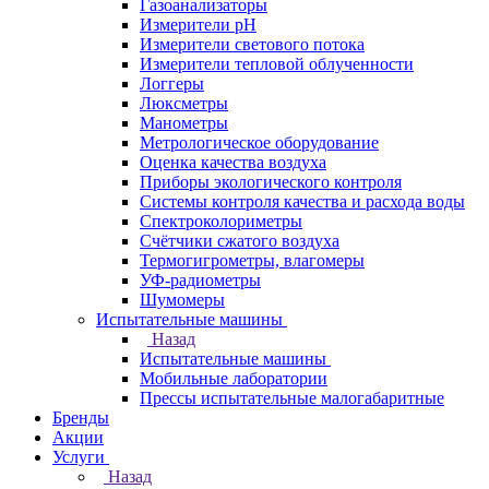
Газоанализаторы
Измерители pH
Измерители светового потока
Измерители тепловой облученности
Логгеры
Люксметры
Манометры
Метрологическое оборудование
Оценка качества воздуха
Приборы экологического контроля
Системы контроля качества и расхода воды
Спектроколориметры
Счётчики сжатого воздуха
Термогигрометры, влагомеры
УФ-радиометры
Шумомеры
Испытательные машины
Назад
Испытательные машины
Мобильные лаборатории
Прессы испытательные малогабаритные
Бренды
Акции
Услуги
Назад