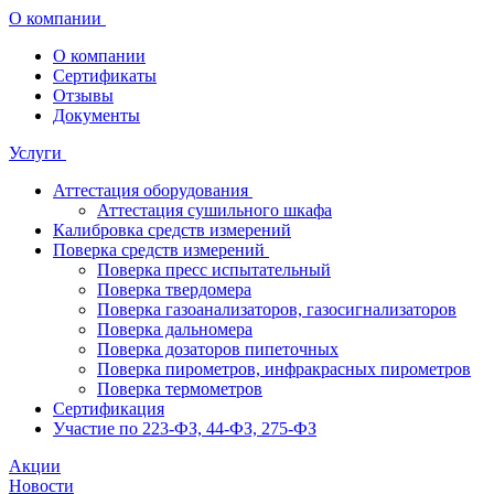
О компании
О компании
Сертификаты
Отзывы
Документы
Услуги
Аттестация оборудования
Аттестация сушильного шкафа
Калибровка средств измерений
Поверка средств измерений
Поверка пресс испытательный
Поверка твердомера
Поверка газоанализаторов, газосигнализаторов
Поверка дальномера
Поверка дозаторов пипеточных
Поверка пирометров, инфракрасных пирометров
Поверка термометров
Сертификация
Участие по 223-ФЗ, 44-ФЗ, 275-ФЗ
Акции
Новости