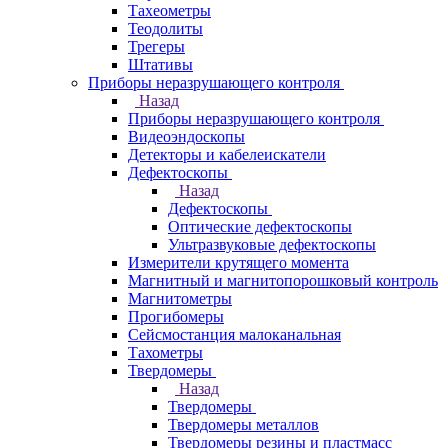
Тахеометры
Теодолиты
Трегеры
Штативы
Приборы неразрушающего контроля
Назад
Приборы неразрушающего контроля
Видеоэндоскопы
Детекторы и кабелеискатели
Дефектоскопы
Назад
Дефектоскопы
Оптические дефектоскопы
Ультразвуковые дефектоскопы
Измерители крутящего момента
Магнитный и магнитопорошковый контроль
Магнитометры
Прогибомеры
Сейсмостанция малоканальная
Тахометры
Твердомеры
Назад
Твердомеры
Твердомеры металлов
Твердомеры резины и пластмасс