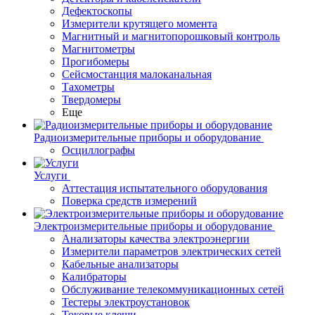
Дефектоскопы
Измерители крутящего момента
Магнитный и магнитопорошковый контроль
Магнитометры
Прогибомеры
Сейсмостанция малоканальная
Тахометры
Твердомеры
Еще
Радиоизмерительные приборы и оборудование
Осциллографы
Услуги
Аттестация испытательного оборудования
Поверка средств измерений
Электроизмерительные приборы и оборудование
Анализаторы качества электроэнергии
Измерители параметров электрических сетей
Кабельные анализаторы
Калибраторы
Обслуживание телекоммуникационных сетей
Тестеры электроустановок
Токовые клещи