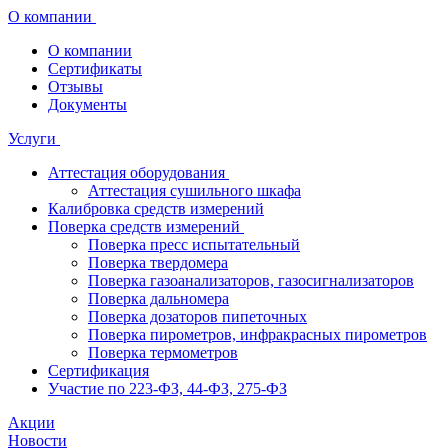
О компании
О компании
Сертификаты
Отзывы
Документы
Услуги
Аттестация оборудования
Аттестация сушильного шкафа
Калибровка средств измерений
Поверка средств измерений
Поверка пресс испытательный
Поверка твердомера
Поверка газоанализаторов, газосигнализаторов
Поверка дальномера
Поверка дозаторов пипеточных
Поверка пирометров, инфракрасных пирометров
Поверка термометров
Сертификация
Участие по 223-ФЗ, 44-ФЗ, 275-ФЗ
Акции
Новости