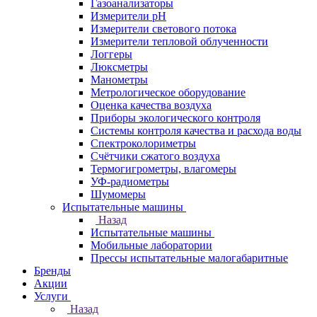
Газоанализаторы
Измерители pH
Измерители светового потока
Измерители тепловой облученности
Логгеры
Люксметры
Манометры
Метрологическое оборудование
Оценка качества воздуха
Приборы экологического контроля
Системы контроля качества и расхода воды
Спектроколориметры
Счётчики сжатого воздуха
Термогигрометры, влагомеры
УФ-радиометры
Шумомеры
Испытательные машины
Назад
Испытательные машины
Мобильные лаборатории
Прессы испытательные малогабаритные
Бренды
Акции
Услуги
Назад