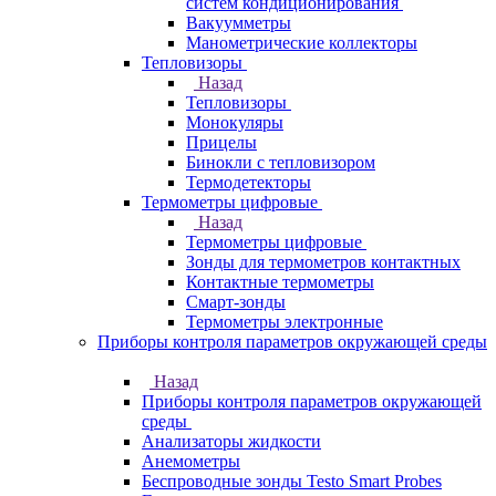
систем кондиционирования
Вакуумметры
Манометрические коллекторы
Тепловизоры
Назад
Тепловизоры
Монокуляры
Прицелы
Бинокли с тепловизором
Термодетекторы
Термометры цифровые
Назад
Термометры цифровые
Зонды для термометров контактных
Контактные термометры
Смарт-зонды
Термометры электронные
Приборы контроля параметров окружающей среды
Назад
Приборы контроля параметров окружающей
среды
Анализаторы жидкости
Анемометры
Беспроводные зонды Testo Smart Probes