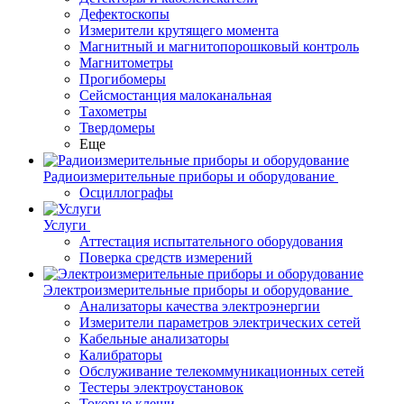
Дефектоскопы
Измерители крутящего момента
Магнитный и магнитопорошковый контроль
Магнитометры
Прогибомеры
Сейсмостанция малоканальная
Тахометры
Твердомеры
Еще
Радиоизмерительные приборы и оборудование
Осциллографы
Услуги
Аттестация испытательного оборудования
Поверка средств измерений
Электроизмерительные приборы и оборудование
Анализаторы качества электроэнергии
Измерители параметров электрических сетей
Кабельные анализаторы
Калибраторы
Обслуживание телекоммуникационных сетей
Тестеры электроустановок
Токовые клещи