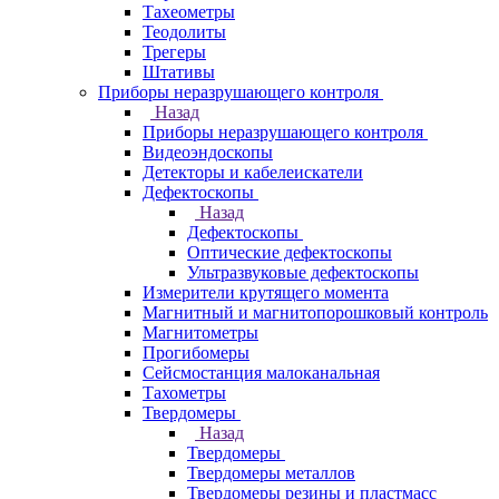
Тахеометры
Теодолиты
Трегеры
Штативы
Приборы неразрушающего контроля
Назад
Приборы неразрушающего контроля
Видеоэндоскопы
Детекторы и кабелеискатели
Дефектоскопы
Назад
Дефектоскопы
Оптические дефектоскопы
Ультразвуковые дефектоскопы
Измерители крутящего момента
Магнитный и магнитопорошковый контроль
Магнитометры
Прогибомеры
Сейсмостанция малоканальная
Тахометры
Твердомеры
Назад
Твердомеры
Твердомеры металлов
Твердомеры резины и пластмасс