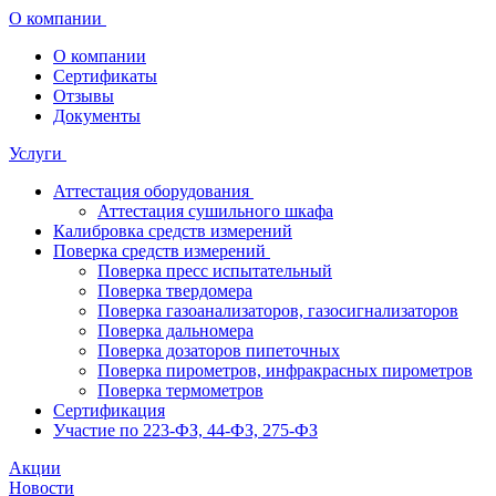
О компании
О компании
Сертификаты
Отзывы
Документы
Услуги
Аттестация оборудования
Аттестация сушильного шкафа
Калибровка средств измерений
Поверка средств измерений
Поверка пресс испытательный
Поверка твердомера
Поверка газоанализаторов, газосигнализаторов
Поверка дальномера
Поверка дозаторов пипеточных
Поверка пирометров, инфракрасных пирометров
Поверка термометров
Сертификация
Участие по 223-ФЗ, 44-ФЗ, 275-ФЗ
Акции
Новости