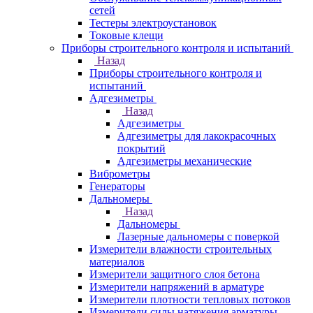
сетей
Тестеры электроустановок
Токовые клещи
Приборы строительного контроля и испытаний
Назад
Приборы строительного контроля и
испытаний
Адгезиметры
Назад
Адгезиметры
Адгезиметры для лакокрасочных
покрытий
Адгезиметры механические
Виброметры
Генераторы
Дальномеры
Назад
Дальномеры
Лазерные дальномеры с поверкой
Измерители влажности строительных
материалов
Измерители защитного слоя бетона
Измерители напряжений в арматуре
Измерители плотности тепловых потоков
Измерители силы натяжения арматуры