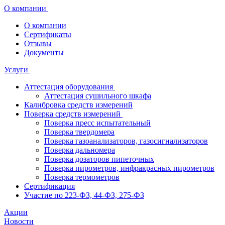
О компании
О компании
Сертификаты
Отзывы
Документы
Услуги
Аттестация оборудования
Аттестация сушильного шкафа
Калибровка средств измерений
Поверка средств измерений
Поверка пресс испытательный
Поверка твердомера
Поверка газоанализаторов, газосигнализаторов
Поверка дальномера
Поверка дозаторов пипеточных
Поверка пирометров, инфракрасных пирометров
Поверка термометров
Сертификация
Участие по 223-ФЗ, 44-ФЗ, 275-ФЗ
Акции
Новости