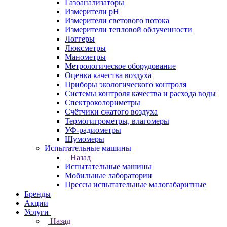
Газоанализаторы
Измерители pH
Измерители светового потока
Измерители тепловой облученности
Логгеры
Люксметры
Манометры
Метрологическое оборудование
Оценка качества воздуха
Приборы экологического контроля
Системы контроля качества и расхода воды
Спектроколориметры
Счётчики сжатого воздуха
Термогигрометры, влагомеры
УФ-радиометры
Шумомеры
Испытательные машины
Назад
Испытательные машины
Мобильные лаборатории
Прессы испытательные малогабаритные
Бренды
Акции
Услуги
Назад