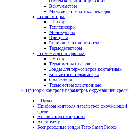
систем кондиционирования
Вакуумметры
Манометрические коллекторы
Тепловизоры
Назад
Тепловизоры
Монокуляры
Прицелы
Бинокли с тепловизором
Термодетекторы
Термометры цифровые
Назад
Термометры цифровые
Зонды для термометров контактных
Контактные термометры
Смарт-зонды
Термометры электронные
Приборы контроля параметров окружающей среды
Назад
Приборы контроля параметров окружающей
среды
Анализаторы жидкости
Анемометры
Беспроводные зонды Testo Smart Probes