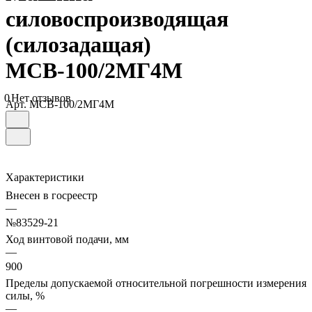
силовоспроизводящая
(силозадащая)
МСВ-100/2МГ4М
0
Нет отзывов
Арт.
МСВ-100/2МГ4М
Характеристики
Внесен в госреестр
—
№83529-21
Ход винтовой подачи, мм
—
900
Пределы допускаемой относительной погрешности измерения
силы, %
—