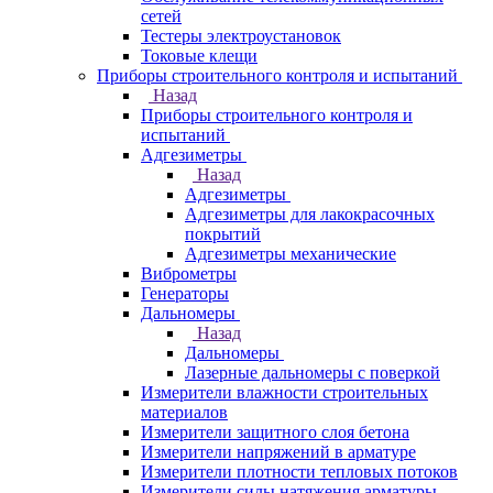
сетей
Тестеры электроустановок
Токовые клещи
Приборы строительного контроля и испытаний
Назад
Приборы строительного контроля и
испытаний
Адгезиметры
Назад
Адгезиметры
Адгезиметры для лакокрасочных
покрытий
Адгезиметры механические
Виброметры
Генераторы
Дальномеры
Назад
Дальномеры
Лазерные дальномеры с поверкой
Измерители влажности строительных
материалов
Измерители защитного слоя бетона
Измерители напряжений в арматуре
Измерители плотности тепловых потоков
Измерители силы натяжения арматуры