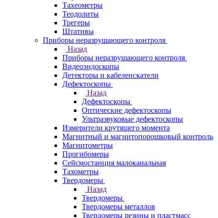
Тахеометры
Теодолиты
Трегеры
Штативы
Приборы неразрушающего контроля
Назад
Приборы неразрушающего контроля
Видеоэндоскопы
Детекторы и кабелеискатели
Дефектоскопы
Назад
Дефектоскопы
Оптические дефектоскопы
Ультразвуковые дефектоскопы
Измерители крутящего момента
Магнитный и магнитопорошковый контроль
Магнитометры
Прогибомеры
Сейсмостанция малоканальная
Тахометры
Твердомеры
Назад
Твердомеры
Твердомеры металлов
Твердомеры резины и пластмасс