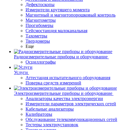
Дефектоскопы
Измерители крутящего момента
Магнитный и магнитопорошковый контроль
Магнитометры
Прогибомеры
Сейсмостанция малоканальная
Тахометры
Твердомеры
Еще
Радиоизмерительные приборы и оборудование
Осциллографы
Услуги
Аттестация испытательного оборудования
Поверка средств измерений
Электроизмерительные приборы и оборудование
Анализаторы качества электроэнергии
Измерители параметров электрических сетей
Кабельные анализаторы
Калибраторы
Обслуживание телекоммуникационных сетей
Тестеры электроустановок
Токовые клещи