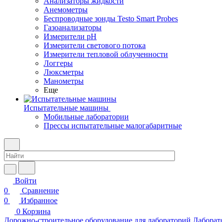
Анализаторы жидкости
Анемометры
Беспроводные зонды Testo Smart Probes
Газоанализаторы
Измерители pH
Измерители светового потока
Измерители тепловой облученности
Логгеры
Люксметры
Манометры
Еще
Испытательные машины
Мобильные лаборатории
Прессы испытательные малогабаритные
Войти
0
Сравнение
0
Избранное
0
Корзина
Дорожно-строительное оборудование для лабораторий
Лаборат