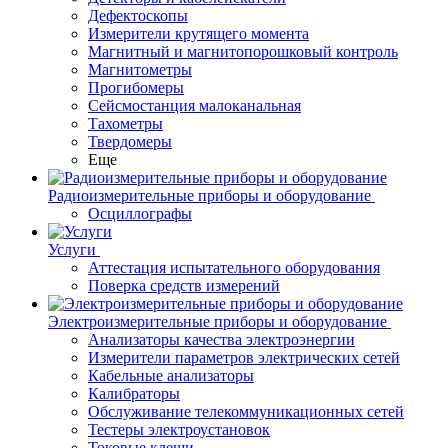
Дефектоскопы
Измерители крутящего момента
Магнитный и магнитопорошковый контроль
Магнитометры
Прогибомеры
Сейсмостанция малоканальная
Тахометры
Твердомеры
Еще
Радиоизмерительные приборы и оборудование
Осциллографы
Услуги
Аттестация испытательного оборудования
Поверка средств измерений
Электроизмерительные приборы и оборудование
Анализаторы качества электроэнергии
Измерители параметров электрических сетей
Кабельные анализаторы
Калибраторы
Обслуживание телекоммуникационных сетей
Тестеры электроустановок
Токовые клещи