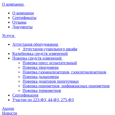
О компании
О компании
Сертификаты
Отзывы
Документы
Услуги
Аттестация оборудования
Аттестация сушильного шкафа
Калибровка средств измерений
Поверка средств измерений
Поверка пресс испытательный
Поверка твердомера
Поверка газоанализаторов, газосигнализаторов
Поверка дальномера
Поверка дозаторов пипеточных
Поверка пирометров, инфракрасных пирометров
Поверка термометров
Сертификация
Участие по 223-ФЗ, 44-ФЗ, 275-ФЗ
Акции
Новости