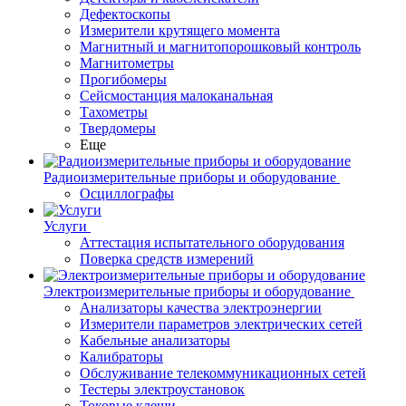
Дефектоскопы
Измерители крутящего момента
Магнитный и магнитопорошковый контроль
Магнитометры
Прогибомеры
Сейсмостанция малоканальная
Тахометры
Твердомеры
Еще
Радиоизмерительные приборы и оборудование
Осциллографы
Услуги
Аттестация испытательного оборудования
Поверка средств измерений
Электроизмерительные приборы и оборудование
Анализаторы качества электроэнергии
Измерители параметров электрических сетей
Кабельные анализаторы
Калибраторы
Обслуживание телекоммуникационных сетей
Тестеры электроустановок
Токовые клещи