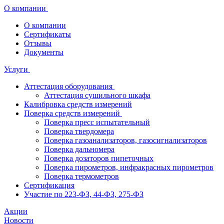
О компании
О компании
Сертификаты
Отзывы
Документы
Услуги
Аттестация оборудования
Аттестация сушильного шкафа
Калибровка средств измерений
Поверка средств измерений
Поверка пресс испытательный
Поверка твердомера
Поверка газоанализаторов, газосигнализаторов
Поверка дальномера
Поверка дозаторов пипеточных
Поверка пирометров, инфракрасных пирометров
Поверка термометров
Сертификация
Участие по 223-ФЗ, 44-ФЗ, 275-ФЗ
Акции
Новости