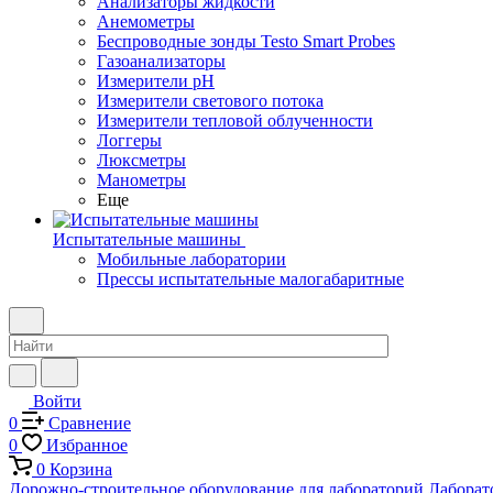
Анализаторы жидкости
Анемометры
Беспроводные зонды Testo Smart Probes
Газоанализаторы
Измерители pH
Измерители светового потока
Измерители тепловой облученности
Логгеры
Люксметры
Манометры
Еще
Испытательные машины
Мобильные лаборатории
Прессы испытательные малогабаритные
Войти
0
Сравнение
0
Избранное
0
Корзина
Дорожно-строительное оборудование для лабораторий
Лаборат