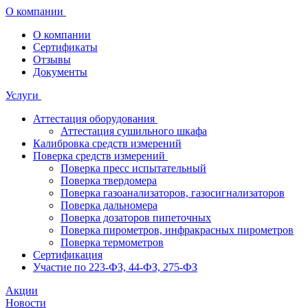
О компании
О компании
Сертификаты
Отзывы
Документы
Услуги
Аттестация оборудования
Аттестация сушильного шкафа
Калибровка средств измерений
Поверка средств измерений
Поверка пресс испытательный
Поверка твердомера
Поверка газоанализаторов, газосигнализаторов
Поверка дальномера
Поверка дозаторов пипеточных
Поверка пирометров, инфракрасных пирометров
Поверка термометров
Сертификация
Участие по 223-ФЗ, 44-ФЗ, 275-ФЗ
Акции
Новости