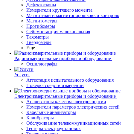
Дефектоскопы
Измерители крутящего момента
Магнитный и магнитопорошковый контроль
Магнитометры
Прогибомеры
Сейсмостанция малоканальная
Тахометры
Твердомеры
Еще
Радиоизмерительные приборы и оборудование
Осциллографы
Услуги
Аттестация испытательного оборудования
Поверка средств измерений
Электроизмерительные приборы и оборудование
Анализаторы качества электроэнергии
Измерители параметров электрических сетей
Кабельные анализаторы
Калибраторы
Обслуживание телекоммуникационных сетей
Тестеры электроустановок
Токовые клещи