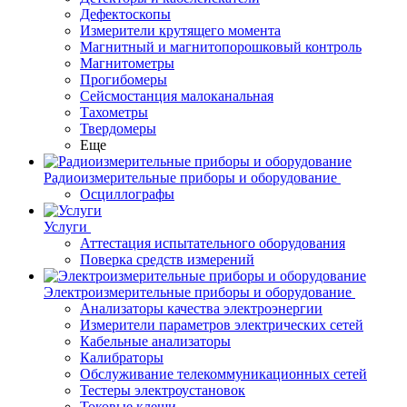
Дефектоскопы
Измерители крутящего момента
Магнитный и магнитопорошковый контроль
Магнитометры
Прогибомеры
Сейсмостанция малоканальная
Тахометры
Твердомеры
Еще
Радиоизмерительные приборы и оборудование
Осциллографы
Услуги
Аттестация испытательного оборудования
Поверка средств измерений
Электроизмерительные приборы и оборудование
Анализаторы качества электроэнергии
Измерители параметров электрических сетей
Кабельные анализаторы
Калибраторы
Обслуживание телекоммуникационных сетей
Тестеры электроустановок
Токовые клещи