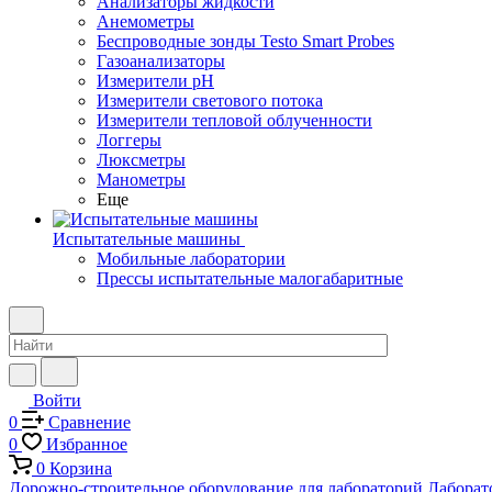
Анализаторы жидкости
Анемометры
Беспроводные зонды Testo Smart Probes
Газоанализаторы
Измерители pH
Измерители светового потока
Измерители тепловой облученности
Логгеры
Люксметры
Манометры
Еще
Испытательные машины
Мобильные лаборатории
Прессы испытательные малогабаритные
Войти
0
Сравнение
0
Избранное
0
Корзина
Дорожно-строительное оборудование для лабораторий
Лаборат