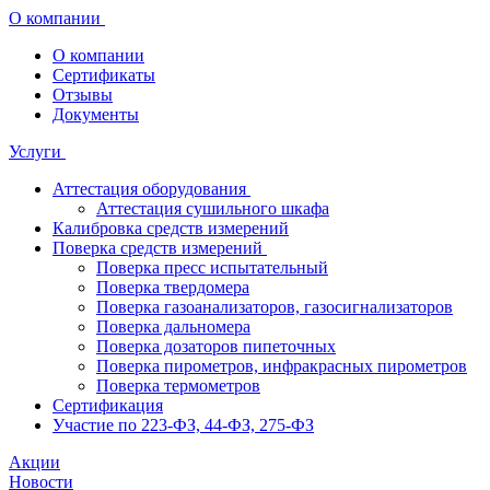
О компании
О компании
Сертификаты
Отзывы
Документы
Услуги
Аттестация оборудования
Аттестация сушильного шкафа
Калибровка средств измерений
Поверка средств измерений
Поверка пресс испытательный
Поверка твердомера
Поверка газоанализаторов, газосигнализаторов
Поверка дальномера
Поверка дозаторов пипеточных
Поверка пирометров, инфракрасных пирометров
Поверка термометров
Сертификация
Участие по 223-ФЗ, 44-ФЗ, 275-ФЗ
Акции
Новости