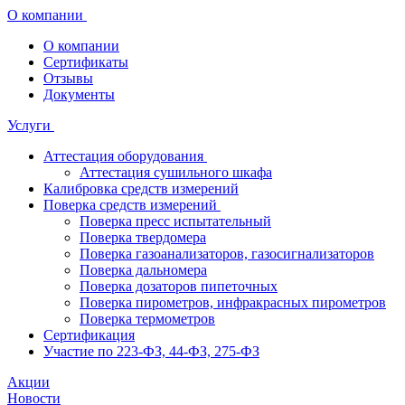
О компании
О компании
Сертификаты
Отзывы
Документы
Услуги
Аттестация оборудования
Аттестация сушильного шкафа
Калибровка средств измерений
Поверка средств измерений
Поверка пресс испытательный
Поверка твердомера
Поверка газоанализаторов, газосигнализаторов
Поверка дальномера
Поверка дозаторов пипеточных
Поверка пирометров, инфракрасных пирометров
Поверка термометров
Сертификация
Участие по 223-ФЗ, 44-ФЗ, 275-ФЗ
Акции
Новости