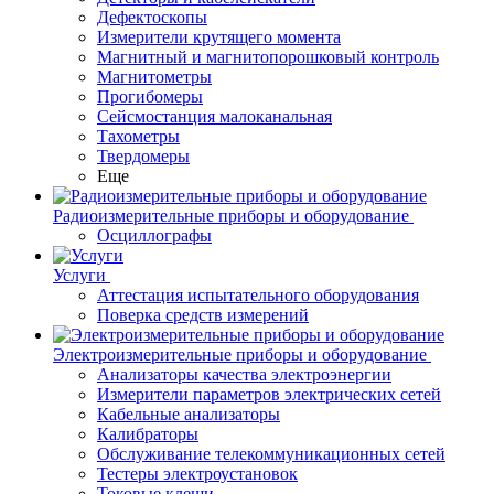
Дефектоскопы
Измерители крутящего момента
Магнитный и магнитопорошковый контроль
Магнитометры
Прогибомеры
Сейсмостанция малоканальная
Тахометры
Твердомеры
Еще
Радиоизмерительные приборы и оборудование
Осциллографы
Услуги
Аттестация испытательного оборудования
Поверка средств измерений
Электроизмерительные приборы и оборудование
Анализаторы качества электроэнергии
Измерители параметров электрических сетей
Кабельные анализаторы
Калибраторы
Обслуживание телекоммуникационных сетей
Тестеры электроустановок
Токовые клещи