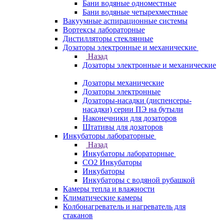
Бани водяные одноместные
Бани водяные четырехместные
Вакуумные аспирационные системы
Вортексы лабораторные
Дистилляторы стеклянные
Дозаторы электронные и механические
Назад
Дозаторы электронные и механические
Дозаторы механические
Дозаторы электронные
Дозаторы-насадки (диспенсеры-
насадки) серии ПЭ на бутыли
Наконечники для дозаторов
Штативы для дозаторов
Инкубаторы лабораторные
Назад
Инкубаторы лабораторные
CO2 Инкубаторы
Инкубаторы
Инкубаторы с водяной рубашкой
Камеры тепла и влажности
Климатические камеры
Колбонагреватель и нагреватель для
стаканов