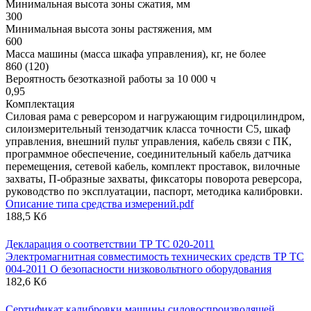
Минимальная высота зоны сжатия, мм
300
Минимальная высота зоны растяжения, мм
600
Масса машины (масса шкафа управления), кг, не более
860 (120)
Вероятность безотказной работы за 10 000 ч
0,95
Комплектация
Cиловая рама с реверсором и нагружающим гидроцилиндром,
силоизмерительный тензодатчик класса точности С5, шкаф
управления, внешний пульт управления, кабель связи с ПК,
программное обеспечение, соединительный кабель датчика
перемещения, сетевой кабель, комплект проставок, вилочные
захваты, П-образные захваты, фиксаторы поворота реверсора,
руководство по эксплуатации, паспорт, методика калибровки.
Описание типа средства измерений.pdf
188,5 Кб
Декларация о соответствии ТР ТС 020-2011
Электромагнитная совместимость технических средств ТР ТС
004-2011 О безопасности низковольтного оборудования
182,6 Кб
Сертификат калибровки машины силовоспроизводящей