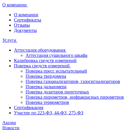
О компании
О компании
Сертификаты
Отзывы
Документы
Услуги
Аттестация оборудования
Аттестация сушильного шкафа
Калибровка средств измерений
Поверка средств измерений
Поверка пресс испытательный
Поверка твердомера
Поверка газоанализаторов, газосигнализаторов
Поверка дальномера
Поверка дозаторов пипеточных
Поверка пирометров, инфракрасных пирометров
Поверка термометров
Сертификация
Участие по 223-ФЗ, 44-ФЗ, 275-ФЗ
Акции
Новости