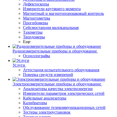
Дефектоскопы
Измерители крутящего момента
Магнитный и магнитопорошковый контроль
Магнитометры
Прогибомеры
Сейсмостанция малоканальная
Тахометры
Твердомеры
Еще
Радиоизмерительные приборы и оборудование
Осциллографы
Услуги
Аттестация испытательного оборудования
Поверка средств измерений
Электроизмерительные приборы и оборудование
Анализаторы качества электроэнергии
Измерители параметров электрических сетей
Кабельные анализаторы
Калибраторы
Обслуживание телекоммуникационных сетей
Тестеры электроустановок
Токовые клещи