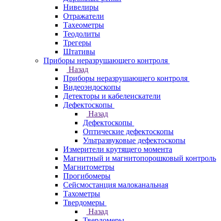
Нивелиры
Отражатели
Тахеометры
Теодолиты
Трегеры
Штативы
Приборы неразрушающего контроля
Назад
Приборы неразрушающего контроля
Видеоэндоскопы
Детекторы и кабелеискатели
Дефектоскопы
Назад
Дефектоскопы
Оптические дефектоскопы
Ультразвуковые дефектоскопы
Измерители крутящего момента
Магнитный и магнитопорошковый контроль
Магнитометры
Прогибомеры
Сейсмостанция малоканальная
Тахометры
Твердомеры
Назад
Твердомеры