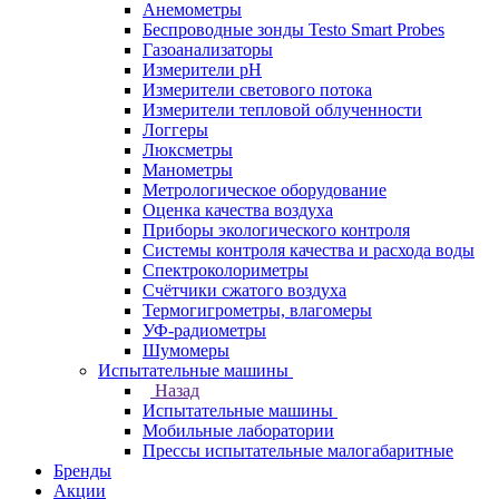
Анемометры
Беспроводные зонды Testo Smart Probes
Газоанализаторы
Измерители pH
Измерители светового потока
Измерители тепловой облученности
Логгеры
Люксметры
Манометры
Метрологическое оборудование
Оценка качества воздуха
Приборы экологического контроля
Системы контроля качества и расхода воды
Спектроколориметры
Счётчики сжатого воздуха
Термогигрометры, влагомеры
УФ-радиометры
Шумомеры
Испытательные машины
Назад
Испытательные машины
Мобильные лаборатории
Прессы испытательные малогабаритные
Бренды
Акции