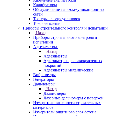
Кабельные анализаторы
Калибраторы
Обслуживание телекоммуникационных
сетей
Тестеры электроустановок
Токовые клещи
Приборы строительного контроля и испытаний
Назад
Приборы строительного контроля и
испытаний
Адгезиметры
Назад
Адгезиметры
Адгезиметры для лакокрасочных
покрытий
Адгезиметры механические
Виброметры
Генераторы
Дальномеры
Назад
Дальномеры
Лазерные дальномеры с поверкой
Измерители влажности строительных
материалов
Измерители защитного слоя бетона