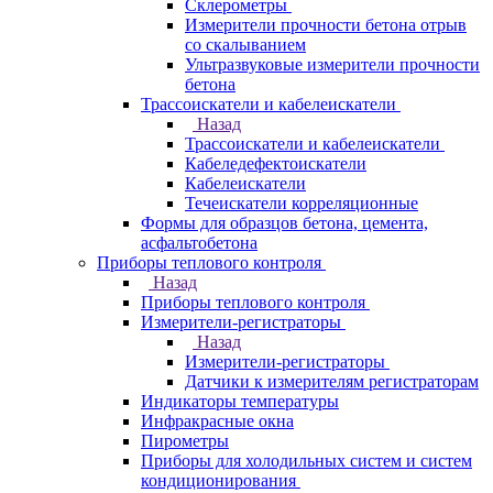
Склерометры
Измерители прочности бетона отрыв
со скалыванием
Ультразвуковые измерители прочности
бетона
Трассоискатели и кабелеискатели
Назад
Трассоискатели и кабелеискатели
Кабеледефектоискатели
Кабелеискатели
Течеискатели корреляционные
Формы для образцов бетона, цемента,
асфальтобетона
Приборы теплового контроля
Назад
Приборы теплового контроля
Измерители-регистраторы
Назад
Измерители-регистраторы
Датчики к измерителям регистраторам
Индикаторы температуры
Инфракрасные окна
Пирометры
Приборы для холодильных систем и систем
кондиционирования