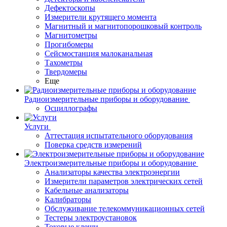
Дефектоскопы
Измерители крутящего момента
Магнитный и магнитопорошковый контроль
Магнитометры
Прогибомеры
Сейсмостанция малоканальная
Тахометры
Твердомеры
Еще
Радиоизмерительные приборы и оборудование
Осциллографы
Услуги
Аттестация испытательного оборудования
Поверка средств измерений
Электроизмерительные приборы и оборудование
Анализаторы качества электроэнергии
Измерители параметров электрических сетей
Кабельные анализаторы
Калибраторы
Обслуживание телекоммуникационных сетей
Тестеры электроустановок
Токовые клещи