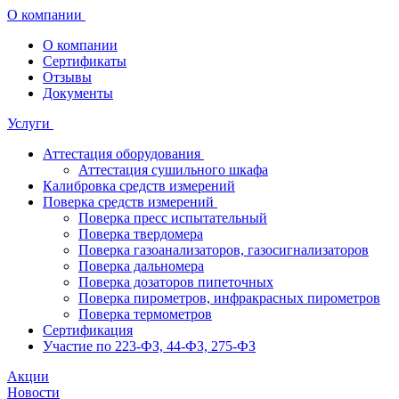
О компании
О компании
Сертификаты
Отзывы
Документы
Услуги
Аттестация оборудования
Аттестация сушильного шкафа
Калибровка средств измерений
Поверка средств измерений
Поверка пресс испытательный
Поверка твердомера
Поверка газоанализаторов, газосигнализаторов
Поверка дальномера
Поверка дозаторов пипеточных
Поверка пирометров, инфракрасных пирометров
Поверка термометров
Сертификация
Участие по 223-ФЗ, 44-ФЗ, 275-ФЗ
Акции
Новости