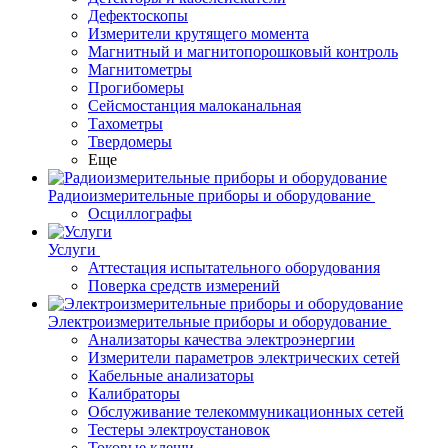
Дефектоскопы
Измерители крутящего момента
Магнитный и магнитопорошковый контроль
Магнитометры
Прогибомеры
Сейсмостанция малоканальная
Тахометры
Твердомеры
Еще
Радиоизмерительные приборы и оборудование
Осциллографы
Услуги
Аттестация испытательного оборудования
Поверка средств измерений
Электроизмерительные приборы и оборудование
Анализаторы качества электроэнергии
Измерители параметров электрических сетей
Кабельные анализаторы
Калибраторы
Обслуживание телекоммуникационных сетей
Тестеры электроустановок
Токовые клещи