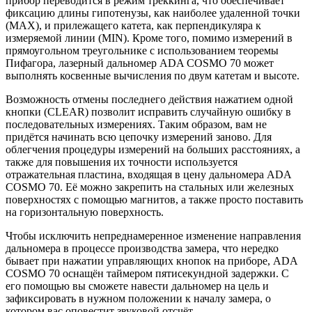
прибор переводится в режим треккинга, что обеспечивает
фиксацию длины гипотенузы, как наиболее удаленной точки
(MAX), и прилежащего катета, как перпендикуляра к
измеряемой линии (MIN). Кроме того, помимо измерений в
прямоугольном треугольнике с использованием теоремы
Пифагора, лазерный дальномер ADA COSMO 70 может
выполнять косвенные вычисления по двум катетам и высоте.
Возможность отмены последнего действия нажатием одной
кнопки (CLEAR) позволит исправить случайную ошибку в
последовательных измерениях. Таким образом, вам не
придётся начинать всю цепочку измерений заново. Для
облегчения процедуры измерений на больших расстояниях, а
также для повышения их точности используется
отражательная пластина, входящая в цену дальномера ADA
COSMO 70. Её можно закрепить на стальных или железных
поверхностях с помощью магнитов, а также просто поставить
на горизонтальную поверхность.
Чтобы исключить непреднамеренное изменение направления
дальномера в процессе производства замера, что нередко
бывает при нажатии управляющих кнопок на приборе, ADA
COSMO 70 оснащён таймером пятисекундной задержки. С
его помощью вы сможете навести дальномер на цель и
зафиксировать в нужном положении к началу замера, о
котором вас оповестит звуковой отсчёт.