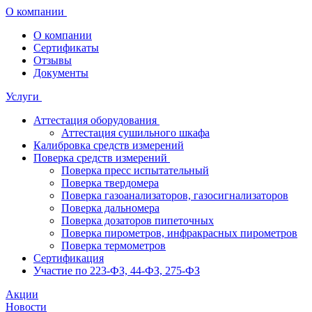
О компании
О компании
Сертификаты
Отзывы
Документы
Услуги
Аттестация оборудования
Аттестация сушильного шкафа
Калибровка средств измерений
Поверка средств измерений
Поверка пресс испытательный
Поверка твердомера
Поверка газоанализаторов, газосигнализаторов
Поверка дальномера
Поверка дозаторов пипеточных
Поверка пирометров, инфракрасных пирометров
Поверка термометров
Сертификация
Участие по 223-ФЗ, 44-ФЗ, 275-ФЗ
Акции
Новости