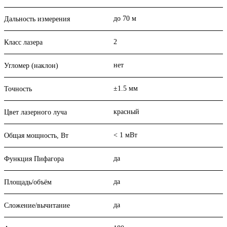
до 70 м
Дальность измерения
2
Класс лазера
нет
Угломер (наклон)
±1.5 мм
Точность
красный
Цвет лазерного луча
< 1 мВт
Общая мощность, Вт
да
Функция Пифагора
да
Площадь/объём
да
Сложение/вычитание