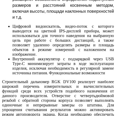
размеров и расстояний косвенным методом,
включая высоты, площади наклонных поверхностей
и т.д.
Цифровой видоискатель, видео-поток с которого
выводится на цветной IPS-дисплей прибора, может
использоваться для точного наведения на выбранную
цель при работе с больших дистанций, а также
позволяет удаленно определять размеры и площадь
объектов в режиме измерений с наложением на
изображение.
Внутренний аккумулятор с подзарядкой через USB
Type-C минимизирует затраты в ходе эксплуатации
изделия, исключая необходимость в регулярной замене
источника питания. Функциональные возможности
Строительный дальномер RGK DV100 реализует наиболее
широкий перечень измерительных и вычислительных
функций среди всех устройств подобного назначения от
данного производителя. Отверстие с четвертьдюймовой
резьбой с обратной стороны корпуса позволяет выполнять
одиночные и непрерывные замеры со штатива. Для
упрощения считывания результатов можно активировать
режим автоповорота экрана. Когда необходимо обеспечить