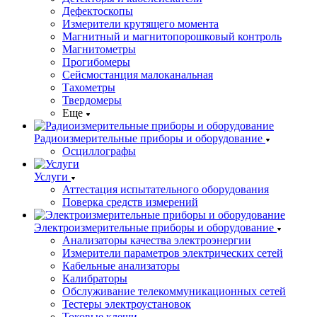
Дефектоскопы
Измерители крутящего момента
Магнитный и магнитопорошковый контроль
Магнитометры
Прогибомеры
Сейсмостанция малоканальная
Тахометры
Твердомеры
Еще
Радиоизмерительные приборы и оборудование
Осциллографы
Услуги
Аттестация испытательного оборудования
Поверка средств измерений
Электроизмерительные приборы и оборудование
Анализаторы качества электроэнергии
Измерители параметров электрических сетей
Кабельные анализаторы
Калибраторы
Обслуживание телекоммуникационных сетей
Тестеры электроустановок
Токовые клещи