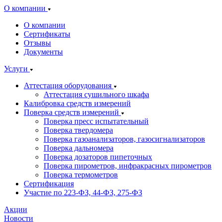
О компании
О компании
Сертификаты
Отзывы
Документы
Услуги
Аттестация оборудования
Аттестация сушильного шкафа
Калибровка средств измерений
Поверка средств измерений
Поверка пресс испытательный
Поверка твердомера
Поверка газоанализаторов, газосигнализаторов
Поверка дальномера
Поверка дозаторов пипеточных
Поверка пирометров, инфракрасных пирометров
Поверка термометров
Сертификация
Участие по 223-ФЗ, 44-ФЗ, 275-ФЗ
Акции
Новости