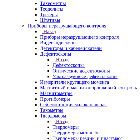
Тахеометры
Теодолиты
Трегеры
Штативы
Приборы неразрушающего контроля
Назад
Приборы неразрушающего контроля
Видеоэндоскопы
Детекторы и кабелеискатели
Дефектоскопы
Назад
Дефектоскопы
Оптические дефектоскопы
Ультразвуковые дефектоскопы
Измерители крутящего момента
Магнитный и магнитопорошковый контроль
Магнитометры
Прогибомеры
Сейсмостанция малоканальная
Тахометры
Твердомеры
Назад
Твердомеры
Твердомеры металлов
Твердомеры резины и пластмасс