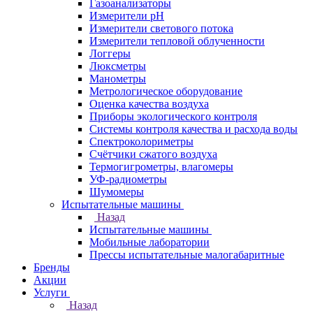
Газоанализаторы
Измерители pH
Измерители светового потока
Измерители тепловой облученности
Логгеры
Люксметры
Манометры
Метрологическое оборудование
Оценка качества воздуха
Приборы экологического контроля
Системы контроля качества и расхода воды
Спектроколориметры
Счётчики сжатого воздуха
Термогигрометры, влагомеры
УФ-радиометры
Шумомеры
Испытательные машины
Назад
Испытательные машины
Мобильные лаборатории
Прессы испытательные малогабаритные
Бренды
Акции
Услуги
Назад