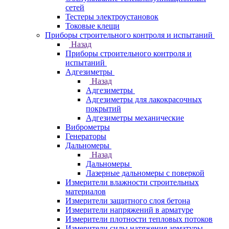
сетей
Тестеры электроустановок
Токовые клещи
Приборы строительного контроля и испытаний
Назад
Приборы строительного контроля и
испытаний
Адгезиметры
Назад
Адгезиметры
Адгезиметры для лакокрасочных
покрытий
Адгезиметры механические
Виброметры
Генераторы
Дальномеры
Назад
Дальномеры
Лазерные дальномеры с поверкой
Измерители влажности строительных
материалов
Измерители защитного слоя бетона
Измерители напряжений в арматуре
Измерители плотности тепловых потоков
Измерители силы натяжения арматуры