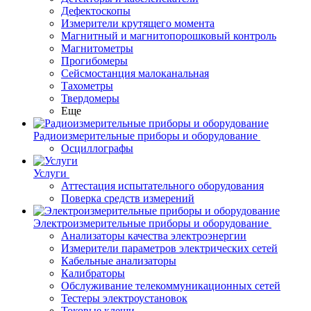
Дефектоскопы
Измерители крутящего момента
Магнитный и магнитопорошковый контроль
Магнитометры
Прогибомеры
Сейсмостанция малоканальная
Тахометры
Твердомеры
Еще
Радиоизмерительные приборы и оборудование
Осциллографы
Услуги
Аттестация испытательного оборудования
Поверка средств измерений
Электроизмерительные приборы и оборудование
Анализаторы качества электроэнергии
Измерители параметров электрических сетей
Кабельные анализаторы
Калибраторы
Обслуживание телекоммуникационных сетей
Тестеры электроустановок
Токовые клещи