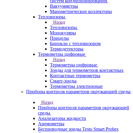
систем кондиционирования
Вакуумметры
Манометрические коллекторы
Тепловизоры
Назад
Тепловизоры
Монокуляры
Прицелы
Бинокли с тепловизором
Термодетекторы
Термометры цифровые
Назад
Термометры цифровые
Зонды для термометров контактных
Контактные термометры
Смарт-зонды
Термометры электронные
Приборы контроля параметров окружающей среды
Назад
Приборы контроля параметров окружающей
среды
Анализаторы жидкости
Анемометры
Беспроводные зонды Testo Smart Probes