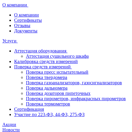
О компании
О компании
Сертификаты
Отзывы
Документы
Услуги
Аттестация оборудования
Аттестация сушильного шкафа
Калибровка средств измерений
Поверка средств измерений
Поверка пресс испытательный
Поверка твердомера
Поверка газоанализаторов, газосигнализаторов
Поверка дальномера
Поверка дозаторов пипеточных
Поверка пирометров, инфракрасных пирометров
Поверка термометров
Сертификация
Участие по 223-ФЗ, 44-ФЗ, 275-ФЗ
Акции
Новости