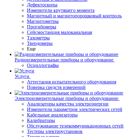
Дефектоскопы
Измерители крутящего момента
Магнитный и магнитопорошковый контроль
Магнитометры
Прогибомеры
Сейсмостанция малоканальная
Тахометры
Твердомеры
Еще
Радиоизмерительные приборы и оборудование
Осциллографы
Услуги
Аттестация испытательного оборудования
Поверка средств измерений
Электроизмерительные приборы и оборудование
Анализаторы качества электроэнергии
Измерители параметров электрических сетей
Кабельные анализаторы
Калибраторы
Обслуживание телекоммуникационных сетей
Тестеры электроустановок
Токовые клещи