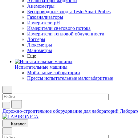
Анализаторы жидкости
Анемометры
Беспроводные зонды Testo Smart Probes
Газоанализаторы
Измерители pH
Измерители светового потока
Измерители тепловой облученности
Логгеры
Люксметры
Манометры
Еще
Испытательные машины
Мобильные лаборатории
Прессы испытательные малогабаритные
Дорожно-строительное оборудование для лабораторий
Лаборат
Каталог