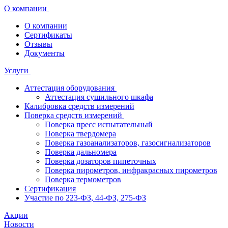
О компании
О компании
Сертификаты
Отзывы
Документы
Услуги
Аттестация оборудования
Аттестация сушильного шкафа
Калибровка средств измерений
Поверка средств измерений
Поверка пресс испытательный
Поверка твердомера
Поверка газоанализаторов, газосигнализаторов
Поверка дальномера
Поверка дозаторов пипеточных
Поверка пирометров, инфракрасных пирометров
Поверка термометров
Сертификация
Участие по 223-ФЗ, 44-ФЗ, 275-ФЗ
Акции
Новости