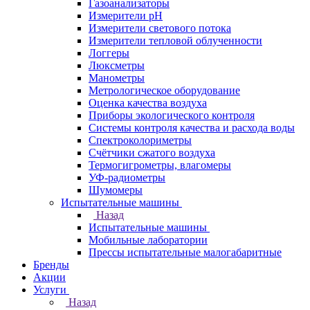
Газоанализаторы
Измерители pH
Измерители светового потока
Измерители тепловой облученности
Логгеры
Люксметры
Манометры
Метрологическое оборудование
Оценка качества воздуха
Приборы экологического контроля
Системы контроля качества и расхода воды
Спектроколориметры
Счётчики сжатого воздуха
Термогигрометры, влагомеры
УФ-радиометры
Шумомеры
Испытательные машины
Назад
Испытательные машины
Мобильные лаборатории
Прессы испытательные малогабаритные
Бренды
Акции
Услуги
Назад