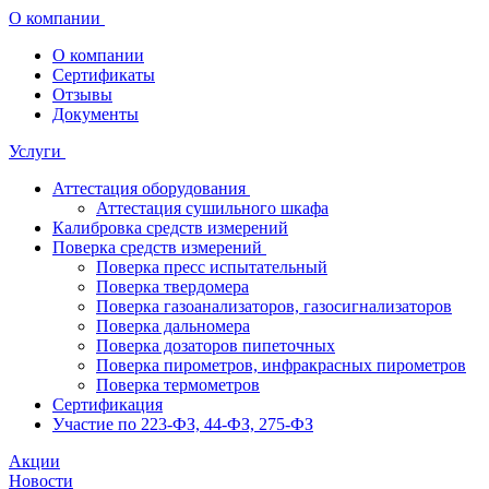
О компании
О компании
Сертификаты
Отзывы
Документы
Услуги
Аттестация оборудования
Аттестация сушильного шкафа
Калибровка средств измерений
Поверка средств измерений
Поверка пресс испытательный
Поверка твердомера
Поверка газоанализаторов, газосигнализаторов
Поверка дальномера
Поверка дозаторов пипеточных
Поверка пирометров, инфракрасных пирометров
Поверка термометров
Сертификация
Участие по 223-ФЗ, 44-ФЗ, 275-ФЗ
Акции
Новости