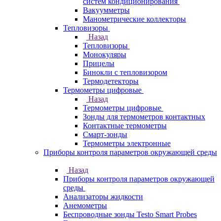
систем кондиционирования
Вакуумметры
Манометрические коллекторы
Тепловизоры
Назад
Тепловизоры
Монокуляры
Прицелы
Бинокли с тепловизором
Термодетекторы
Термометры цифровые
Назад
Термометры цифровые
Зонды для термометров контактных
Контактные термометры
Смарт-зонды
Термометры электронные
Приборы контроля параметров окружающей среды
Назад
Приборы контроля параметров окружающей
среды
Анализаторы жидкости
Анемометры
Беспроводные зонды Testo Smart Probes