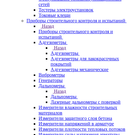
сетей
Тестеры электроустановок
Токовые клещи
Приборы строительного контроля и испытаний
Назад
Приборы строительного контроля и
испытаний
Адгезиметры
Назад
Адгезиметры
Адгезиметры для лакокрасочных
покрытий
Адгезиметры механические
Виброметры
Генераторы
Дальномеры
Назад
Дальномеры
Лазерные дальномеры с поверкой
Измерители влажности строительных
материалов
Измерители защитного слоя бетона
Измерители напряжений в арматуре
Измерители плотности тепловых потоков
Измерители силы натяжения арматуры