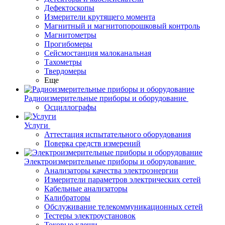
Дефектоскопы
Измерители крутящего момента
Магнитный и магнитопорошковый контроль
Магнитометры
Прогибомеры
Сейсмостанция малоканальная
Тахометры
Твердомеры
Еще
Радиоизмерительные приборы и оборудование
Осциллографы
Услуги
Аттестация испытательного оборудования
Поверка средств измерений
Электроизмерительные приборы и оборудование
Анализаторы качества электроэнергии
Измерители параметров электрических сетей
Кабельные анализаторы
Калибраторы
Обслуживание телекоммуникационных сетей
Тестеры электроустановок
Токовые клещи