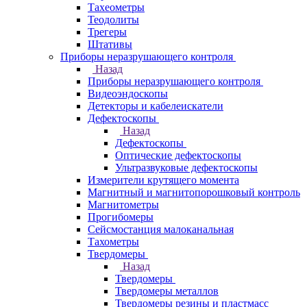
Тахеометры
Теодолиты
Трегеры
Штативы
Приборы неразрушающего контроля
Назад
Приборы неразрушающего контроля
Видеоэндоскопы
Детекторы и кабелеискатели
Дефектоскопы
Назад
Дефектоскопы
Оптические дефектоскопы
Ультразвуковые дефектоскопы
Измерители крутящего момента
Магнитный и магнитопорошковый контроль
Магнитометры
Прогибомеры
Сейсмостанция малоканальная
Тахометры
Твердомеры
Назад
Твердомеры
Твердомеры металлов
Твердомеры резины и пластмасс