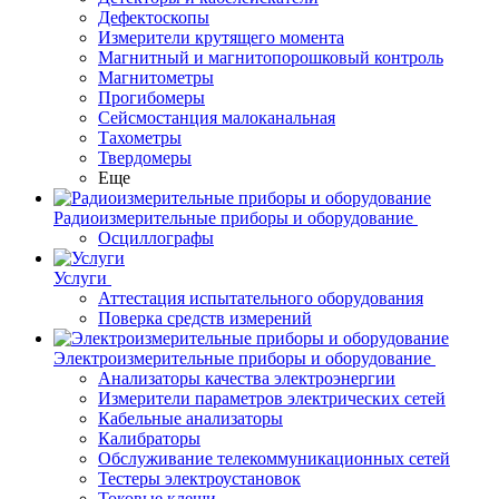
Дефектоскопы
Измерители крутящего момента
Магнитный и магнитопорошковый контроль
Магнитометры
Прогибомеры
Сейсмостанция малоканальная
Тахометры
Твердомеры
Еще
Радиоизмерительные приборы и оборудование
Осциллографы
Услуги
Аттестация испытательного оборудования
Поверка средств измерений
Электроизмерительные приборы и оборудование
Анализаторы качества электроэнергии
Измерители параметров электрических сетей
Кабельные анализаторы
Калибраторы
Обслуживание телекоммуникационных сетей
Тестеры электроустановок
Токовые клещи