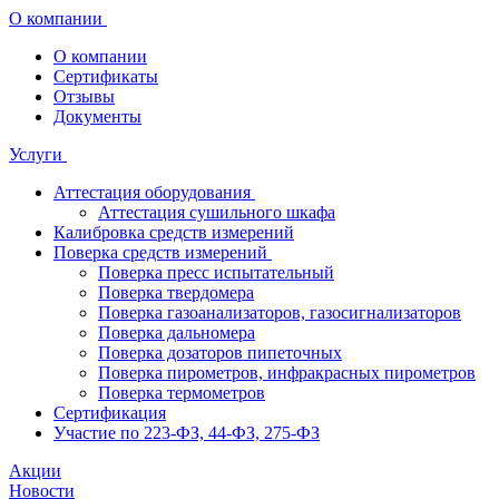
О компании
О компании
Сертификаты
Отзывы
Документы
Услуги
Аттестация оборудования
Аттестация сушильного шкафа
Калибровка средств измерений
Поверка средств измерений
Поверка пресс испытательный
Поверка твердомера
Поверка газоанализаторов, газосигнализаторов
Поверка дальномера
Поверка дозаторов пипеточных
Поверка пирометров, инфракрасных пирометров
Поверка термометров
Сертификация
Участие по 223-ФЗ, 44-ФЗ, 275-ФЗ
Акции
Новости