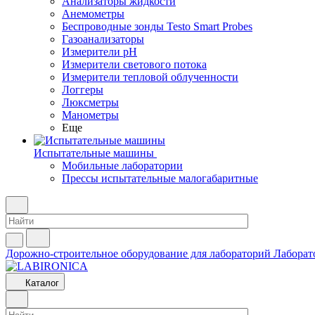
Анализаторы жидкости
Анемометры
Беспроводные зонды Testo Smart Probes
Газоанализаторы
Измерители pH
Измерители светового потока
Измерители тепловой облученности
Логгеры
Люксметры
Манометры
Еще
Испытательные машины
Мобильные лаборатории
Прессы испытательные малогабаритные
Дорожно-строительное оборудование для лабораторий
Лаборат
Каталог