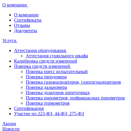
О компании
О компании
Сертификаты
Отзывы
Документы
Услуги
Аттестация оборудования
Аттестация сушильного шкафа
Калибровка средств измерений
Поверка средств измерений
Поверка пресс испытательный
Поверка твердомера
Поверка газоанализаторов, газосигнализаторов
Поверка дальномера
Поверка дозаторов пипеточных
Поверка пирометров, инфракрасных пирометров
Поверка термометров
Сертификация
Участие по 223-ФЗ, 44-ФЗ, 275-ФЗ
Акции
Новости