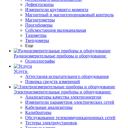
Дефектоскопы
Измерители крутящего момента
Магнитный и магнитопорошковый контроль
Магнитометры
Прогибомеры
Сейсмостанция малоканальная
Тахометры
Твердомеры
Еще
Радиоизмерительные приборы и оборудование
Осциллографы
Услуги
Аттестация испытательного оборудования
Поверка средств измерений
Электроизмерительные приборы и оборудование
Анализаторы качества электроэнергии
Измерители параметров электрических сетей
Кабельные анализаторы
Калибраторы
Обслуживание телекоммуникационных сетей
Тестеры электроустановок
Токовые клещи