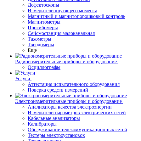
Дефектоскопы
Измерители крутящего момента
Магнитный и магнитопорошковый контроль
Магнитометры
Прогибомеры
Сейсмостанция малоканальная
Тахометры
Твердомеры
Еще
Радиоизмерительные приборы и оборудование
Осциллографы
Услуги
Аттестация испытательного оборудования
Поверка средств измерений
Электроизмерительные приборы и оборудование
Анализаторы качества электроэнергии
Измерители параметров электрических сетей
Кабельные анализаторы
Калибраторы
Обслуживание телекоммуникационных сетей
Тестеры электроустановок
Токовые клещи