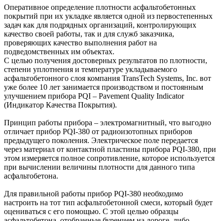
Оперативное определение плотности асфальтобетонных
покрытий при их укладке является одной из первостепенных
задач как для подрядных организаций, контролирующих
качество своей работы, так и для служб заказчика,
проверяющих качество выполнения работ на
подведомственных им объектах.
С целью получения достоверных результатов по плотности,
степени уплотнения и температуре укладываемого
асфальтобетонного слоя компания TransTech Systems, Inc. вот
уже более 10 лет занимается производством и постоянным
улучшением прибора PQI – Pavement Quality Indicator
(Индикатор Качества Покрытия).
Принцип работы прибора – электромагнитный, что выгодно
отличает прибор PQI-380 от радиоизотопных приборов
предыдущего поколения. Электрическое поле передается
через материал от контактной пластины прибора PQI-380, при
этом измеряется полное сопротивление, которое используется
при вычислении величины плотности для данного типа
асфальтобетона.
Для правильной работы прибор PQI-380 необходимо
настроить на тот тип асфальтобетонной смеси, который будет
оцениваться с его помощью. С этой целью образцы
асфальтобетона, отобранные бурением на дороге, либо