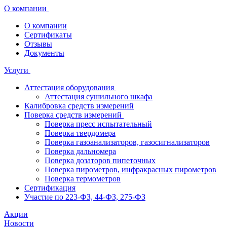
О компании
О компании
Сертификаты
Отзывы
Документы
Услуги
Аттестация оборудования
Аттестация сушильного шкафа
Калибровка средств измерений
Поверка средств измерений
Поверка пресс испытательный
Поверка твердомера
Поверка газоанализаторов, газосигнализаторов
Поверка дальномера
Поверка дозаторов пипеточных
Поверка пирометров, инфракрасных пирометров
Поверка термометров
Сертификация
Участие по 223-ФЗ, 44-ФЗ, 275-ФЗ
Акции
Новости