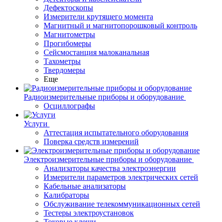
Дефектоскопы
Измерители крутящего момента
Магнитный и магнитопорошковый контроль
Магнитометры
Прогибомеры
Сейсмостанция малоканальная
Тахометры
Твердомеры
Еще
Радиоизмерительные приборы и оборудование
Осциллографы
Услуги
Аттестация испытательного оборудования
Поверка средств измерений
Электроизмерительные приборы и оборудование
Анализаторы качества электроэнергии
Измерители параметров электрических сетей
Кабельные анализаторы
Калибраторы
Обслуживание телекоммуникационных сетей
Тестеры электроустановок
Токовые клещи