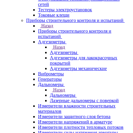
сетей
Тестеры электроустановок
Токовые клещи
Приборы строительного контроля и испытаний
Назад
Приборы строительного контроля и
испытаний
Адгезиметры
Назад
Адгезиметры
Адгезиметры для лакокрасочных
покрытий
Адгезиметры механические
Виброметры
Генераторы
Дальномеры
Назад
Дальномеры
Лазерные дальномеры с поверкой
Измерители влажности строительных
материалов
Измерители защитного слоя бетона
Измерители напряжений в арматуре
Измерители плотности тепловых потоков
Измерители силы натяжения арматуры