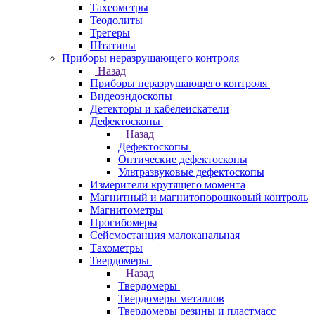
Тахеометры
Теодолиты
Трегеры
Штативы
Приборы неразрушающего контроля
Назад
Приборы неразрушающего контроля
Видеоэндоскопы
Детекторы и кабелеискатели
Дефектоскопы
Назад
Дефектоскопы
Оптические дефектоскопы
Ультразвуковые дефектоскопы
Измерители крутящего момента
Магнитный и магнитопорошковый контроль
Магнитометры
Прогибомеры
Сейсмостанция малоканальная
Тахометры
Твердомеры
Назад
Твердомеры
Твердомеры металлов
Твердомеры резины и пластмасс