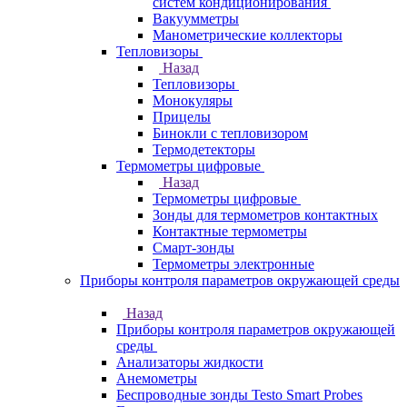
систем кондиционирования
Вакуумметры
Манометрические коллекторы
Тепловизоры
Назад
Тепловизоры
Монокуляры
Прицелы
Бинокли с тепловизором
Термодетекторы
Термометры цифровые
Назад
Термометры цифровые
Зонды для термометров контактных
Контактные термометры
Смарт-зонды
Термометры электронные
Приборы контроля параметров окружающей среды
Назад
Приборы контроля параметров окружающей
среды
Анализаторы жидкости
Анемометры
Беспроводные зонды Testo Smart Probes