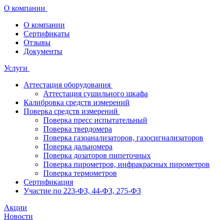
О компании
О компании
Сертификаты
Отзывы
Документы
Услуги
Аттестация оборудования
Аттестация сушильного шкафа
Калибровка средств измерений
Поверка средств измерений
Поверка пресс испытательный
Поверка твердомера
Поверка газоанализаторов, газосигнализаторов
Поверка дальномера
Поверка дозаторов пипеточных
Поверка пирометров, инфракрасных пирометров
Поверка термометров
Сертификация
Участие по 223-ФЗ, 44-ФЗ, 275-ФЗ
Акции
Новости