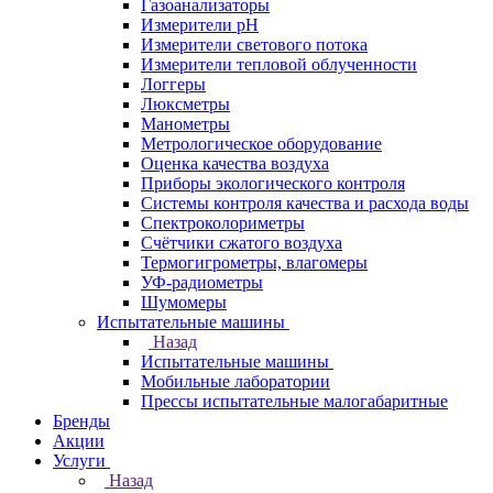
Газоанализаторы
Измерители pH
Измерители светового потока
Измерители тепловой облученности
Логгеры
Люксметры
Манометры
Метрологическое оборудование
Оценка качества воздуха
Приборы экологического контроля
Системы контроля качества и расхода воды
Спектроколориметры
Счётчики сжатого воздуха
Термогигрометры, влагомеры
УФ-радиометры
Шумомеры
Испытательные машины
Назад
Испытательные машины
Мобильные лаборатории
Прессы испытательные малогабаритные
Бренды
Акции
Услуги
Назад