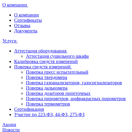
О компании
О компании
Сертификаты
Отзывы
Документы
Услуги
Аттестация оборудования
Аттестация сушильного шкафа
Калибровка средств измерений
Поверка средств измерений
Поверка пресс испытательный
Поверка твердомера
Поверка газоанализаторов, газосигнализаторов
Поверка дальномера
Поверка дозаторов пипеточных
Поверка пирометров, инфракрасных пирометров
Поверка термометров
Сертификация
Участие по 223-ФЗ, 44-ФЗ, 275-ФЗ
Акции
Новости