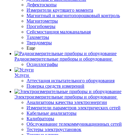
Дефектоскопы
Измерители крутящего момента
Магнитный и магнитопорошковый контроль
Магнитометры
Прогибомеры
Сейсмостанция малоканальная
Тахометры
Твердомеры
Еще
Радиоизмерительные приборы и оборудование
Осциллографы
Услуги
Аттестация испытательного оборудования
Поверка средств измерений
Электроизмерительные приборы и оборудование
Анализаторы качества электроэнергии
Измерители параметров электрических сетей
Кабельные анализаторы
Калибраторы
Обслуживание телекоммуникационных сетей
Тестеры электроустановок
Токовые клещи