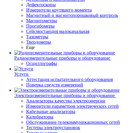
Дефектоскопы
Измерители крутящего момента
Магнитный и магнитопорошковый контроль
Магнитометры
Прогибомеры
Сейсмостанция малоканальная
Тахометры
Твердомеры
Еще
Радиоизмерительные приборы и оборудование
Осциллографы
Услуги
Аттестация испытательного оборудования
Поверка средств измерений
Электроизмерительные приборы и оборудование
Анализаторы качества электроэнергии
Измерители параметров электрических сетей
Кабельные анализаторы
Калибраторы
Обслуживание телекоммуникационных сетей
Тестеры электроустановок
Токовые клещи