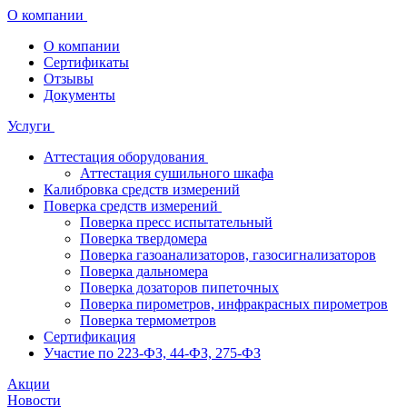
О компании
О компании
Сертификаты
Отзывы
Документы
Услуги
Аттестация оборудования
Аттестация сушильного шкафа
Калибровка средств измерений
Поверка средств измерений
Поверка пресс испытательный
Поверка твердомера
Поверка газоанализаторов, газосигнализаторов
Поверка дальномера
Поверка дозаторов пипеточных
Поверка пирометров, инфракрасных пирометров
Поверка термометров
Сертификация
Участие по 223-ФЗ, 44-ФЗ, 275-ФЗ
Акции
Новости