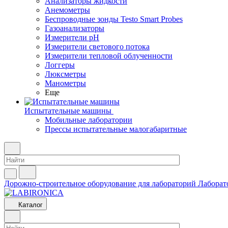
Анализаторы жидкости
Анемометры
Беспроводные зонды Testo Smart Probes
Газоанализаторы
Измерители pH
Измерители светового потока
Измерители тепловой облученности
Логгеры
Люксметры
Манометры
Еще
Испытательные машины
Мобильные лаборатории
Прессы испытательные малогабаритные
Дорожно-строительное оборудование для лабораторий
Лаборат
Каталог