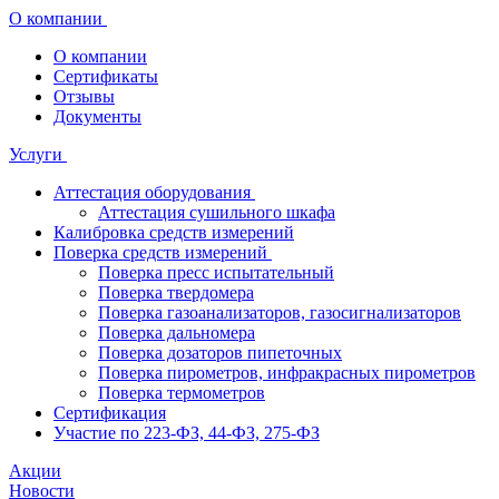
О компании
О компании
Сертификаты
Отзывы
Документы
Услуги
Аттестация оборудования
Аттестация сушильного шкафа
Калибровка средств измерений
Поверка средств измерений
Поверка пресс испытательный
Поверка твердомера
Поверка газоанализаторов, газосигнализаторов
Поверка дальномера
Поверка дозаторов пипеточных
Поверка пирометров, инфракрасных пирометров
Поверка термометров
Сертификация
Участие по 223-ФЗ, 44-ФЗ, 275-ФЗ
Акции
Новости