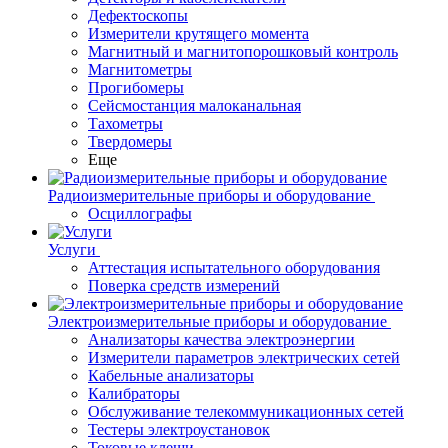
Дефектоскопы
Измерители крутящего момента
Магнитный и магнитопорошковый контроль
Магнитометры
Прогибомеры
Сейсмостанция малоканальная
Тахометры
Твердомеры
Еще
Радиоизмерительные приборы и оборудование
Осциллографы
Услуги
Аттестация испытательного оборудования
Поверка средств измерений
Электроизмерительные приборы и оборудование
Анализаторы качества электроэнергии
Измерители параметров электрических сетей
Кабельные анализаторы
Калибраторы
Обслуживание телекоммуникационных сетей
Тестеры электроустановок
Токовые клещи