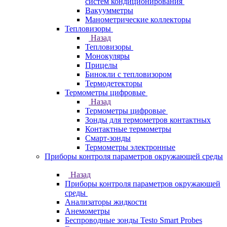
систем кондиционирования
Вакуумметры
Манометрические коллекторы
Тепловизоры
Назад
Тепловизоры
Монокуляры
Прицелы
Бинокли с тепловизором
Термодетекторы
Термометры цифровые
Назад
Термометры цифровые
Зонды для термометров контактных
Контактные термометры
Смарт-зонды
Термометры электронные
Приборы контроля параметров окружающей среды
Назад
Приборы контроля параметров окружающей
среды
Анализаторы жидкости
Анемометры
Беспроводные зонды Testo Smart Probes