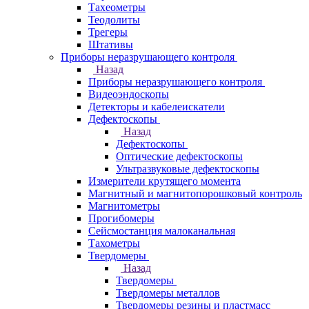
Тахеометры
Теодолиты
Трегеры
Штативы
Приборы неразрушающего контроля
Назад
Приборы неразрушающего контроля
Видеоэндоскопы
Детекторы и кабелеискатели
Дефектоскопы
Назад
Дефектоскопы
Оптические дефектоскопы
Ультразвуковые дефектоскопы
Измерители крутящего момента
Магнитный и магнитопорошковый контроль
Магнитометры
Прогибомеры
Сейсмостанция малоканальная
Тахометры
Твердомеры
Назад
Твердомеры
Твердомеры металлов
Твердомеры резины и пластмасс