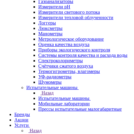
Газоанализаторы
Измерители pH
Измерители светового потока
Измерители тепловой облученности
Логгеры
Люксметры
Манометры
Метрологическое оборудование
Оценка качества воздуха
Приборы экологического контроля
Системы контроля качества и расхода воды
Спектроколориметры
Счётчики сжатого воздуха
Термогигрометры, влагомеры
УФ-радиометры
Шумомеры
Испытательные машины
Назад
Испытательные машины
Мобильные лаборатории
Прессы испытательные малогабаритные
Бренды
Акции
Услуги
Назад