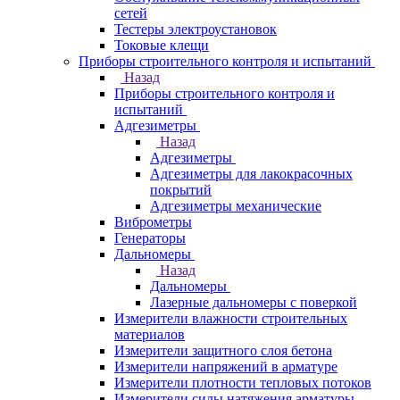
сетей
Тестеры электроустановок
Токовые клещи
Приборы строительного контроля и испытаний
Назад
Приборы строительного контроля и
испытаний
Адгезиметры
Назад
Адгезиметры
Адгезиметры для лакокрасочных
покрытий
Адгезиметры механические
Виброметры
Генераторы
Дальномеры
Назад
Дальномеры
Лазерные дальномеры с поверкой
Измерители влажности строительных
материалов
Измерители защитного слоя бетона
Измерители напряжений в арматуре
Измерители плотности тепловых потоков
Измерители силы натяжения арматуры