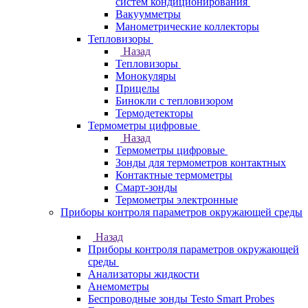
систем кондиционирования
Вакуумметры
Манометрические коллекторы
Тепловизоры
Назад
Тепловизоры
Монокуляры
Прицелы
Бинокли с тепловизором
Термодетекторы
Термометры цифровые
Назад
Термометры цифровые
Зонды для термометров контактных
Контактные термометры
Смарт-зонды
Термометры электронные
Приборы контроля параметров окружающей среды
Назад
Приборы контроля параметров окружающей
среды
Анализаторы жидкости
Анемометры
Беспроводные зонды Testo Smart Probes