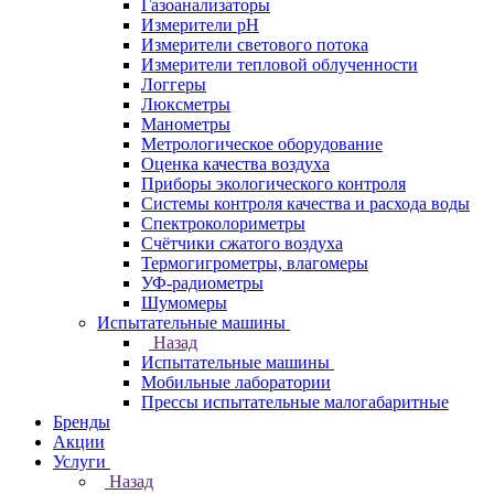
Газоанализаторы
Измерители pH
Измерители светового потока
Измерители тепловой облученности
Логгеры
Люксметры
Манометры
Метрологическое оборудование
Оценка качества воздуха
Приборы экологического контроля
Системы контроля качества и расхода воды
Спектроколориметры
Счётчики сжатого воздуха
Термогигрометры, влагомеры
УФ-радиометры
Шумомеры
Испытательные машины
Назад
Испытательные машины
Мобильные лаборатории
Прессы испытательные малогабаритные
Бренды
Акции
Услуги
Назад