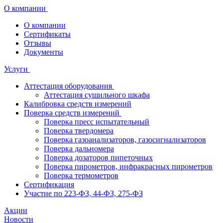
О компании
О компании
Сертификаты
Отзывы
Документы
Услуги
Аттестация оборудования
Аттестация сушильного шкафа
Калибровка средств измерений
Поверка средств измерений
Поверка пресс испытательный
Поверка твердомера
Поверка газоанализаторов, газосигнализаторов
Поверка дальномера
Поверка дозаторов пипеточных
Поверка пирометров, инфракрасных пирометров
Поверка термометров
Сертификация
Участие по 223-ФЗ, 44-ФЗ, 275-ФЗ
Акции
Новости