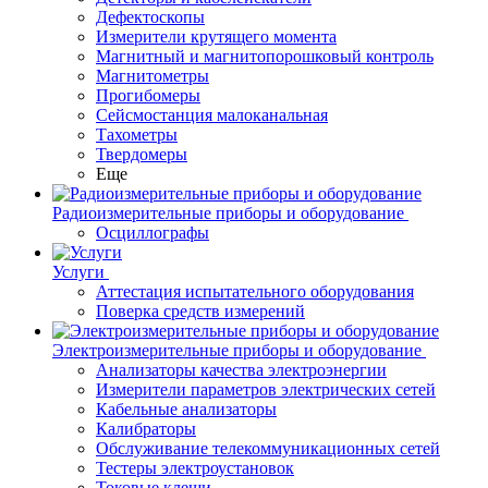
Дефектоскопы
Измерители крутящего момента
Магнитный и магнитопорошковый контроль
Магнитометры
Прогибомеры
Сейсмостанция малоканальная
Тахометры
Твердомеры
Еще
Радиоизмерительные приборы и оборудование
Осциллографы
Услуги
Аттестация испытательного оборудования
Поверка средств измерений
Электроизмерительные приборы и оборудование
Анализаторы качества электроэнергии
Измерители параметров электрических сетей
Кабельные анализаторы
Калибраторы
Обслуживание телекоммуникационных сетей
Тестеры электроустановок
Токовые клещи