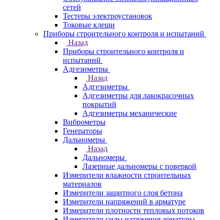
сетей
Тестеры электроустановок
Токовые клещи
Приборы строительного контроля и испытаний
Назад
Приборы строительного контроля и
испытаний
Адгезиметры
Назад
Адгезиметры
Адгезиметры для лакокрасочных
покрытий
Адгезиметры механические
Виброметры
Генераторы
Дальномеры
Назад
Дальномеры
Лазерные дальномеры с поверкой
Измерители влажности строительных
материалов
Измерители защитного слоя бетона
Измерители напряжений в арматуре
Измерители плотности тепловых потоков
Измерители силы натяжения арматуры