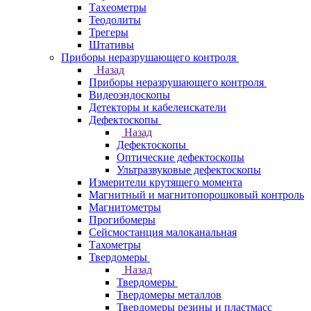
Тахеометры
Теодолиты
Трегеры
Штативы
Приборы неразрушающего контроля
Назад
Приборы неразрушающего контроля
Видеоэндоскопы
Детекторы и кабелеискатели
Дефектоскопы
Назад
Дефектоскопы
Оптические дефектоскопы
Ультразвуковые дефектоскопы
Измерители крутящего момента
Магнитный и магнитопорошковый контроль
Магнитометры
Прогибомеры
Сейсмостанция малоканальная
Тахометры
Твердомеры
Назад
Твердомеры
Твердомеры металлов
Твердомеры резины и пластмасс