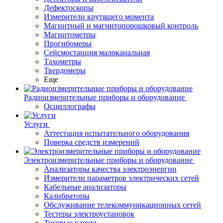
Дефектоскопы
Измерители крутящего момента
Магнитный и магнитопорошковый контроль
Магнитометры
Прогибомеры
Сейсмостанция малоканальная
Тахометры
Твердомеры
Еще
Радиоизмерительные приборы и оборудование
Осциллографы
Услуги
Аттестация испытательного оборудования
Поверка средств измерений
Электроизмерительные приборы и оборудование
Анализаторы качества электроэнергии
Измерители параметров электрических сетей
Кабельные анализаторы
Калибраторы
Обслуживание телекоммуникационных сетей
Тестеры электроустановок
Токовые клещи