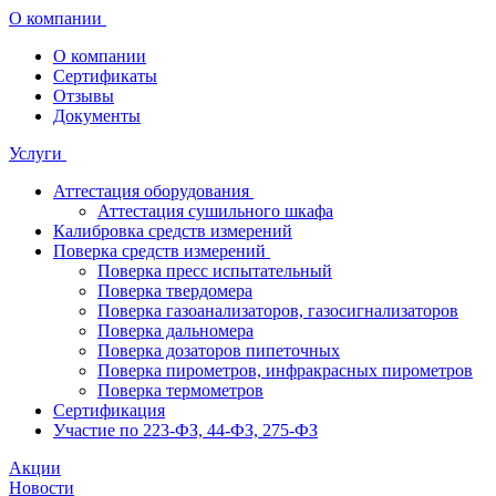
О компании
О компании
Сертификаты
Отзывы
Документы
Услуги
Аттестация оборудования
Аттестация сушильного шкафа
Калибровка средств измерений
Поверка средств измерений
Поверка пресс испытательный
Поверка твердомера
Поверка газоанализаторов, газосигнализаторов
Поверка дальномера
Поверка дозаторов пипеточных
Поверка пирометров, инфракрасных пирометров
Поверка термометров
Сертификация
Участие по 223-ФЗ, 44-ФЗ, 275-ФЗ
Акции
Новости