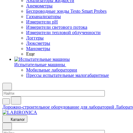
Анализаторы жидкости
Анемометры
Беспроводные зонды Testo Smart Probes
Газоанализаторы
Измерители pH
Измерители светового потока
Измерители тепловой облученности
Логгеры
Люксметры
Манометры
Еще
Испытательные машины
Мобильные лаборатории
Прессы испытательные малогабаритные
Дорожно-строительное оборудование для лабораторий
Лаборат
Каталог