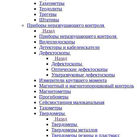
Тахеометры
Теодолиты
Трегеры
Штативы
Приборы неразрушающего контроля
Назад
Приборы неразрушающего контроля
Видеоэндоскопы
Детекторы и кабелеискатели
Дефектоскопы
Назад
Дефектоскопы
Оптические дефектоскопы
Ультразвуковые дефектоскопы
Измерители крутящего момента
Магнитный и магнитопорошковый контроль
Магнитометры
Прогибомеры
Сейсмостанция малоканальная
Тахометры
Твердомеры
Назад
Твердомеры
Твердомеры металлов
Твердомеры резины и пластмасс