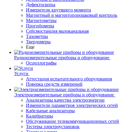
Дефектоскопы
Измерители крутящего момента
Магнитный и магнитопорошковый контроль
Магнитометры
Прогибомеры
Сейсмостанция малоканальная
Тахометры
Твердомеры
Еще
Радиоизмерительные приборы и оборудование
Осциллографы
Услуги
Аттестация испытательного оборудования
Поверка средств измерений
Электроизмерительные приборы и оборудование
Анализаторы качества электроэнергии
Измерители параметров электрических сетей
Кабельные анализаторы
Калибраторы
Обслуживание телекоммуникационных сетей
Тестеры электроустановок
Токовые клещи