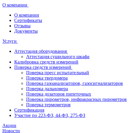
О компании
О компании
Сертификаты
Отзывы
Документы
Услуги
Аттестация оборудования
Аттестация сушильного шкафа
Калибровка средств измерений
Поверка средств измерений
Поверка пресс испытательный
Поверка твердомера
Поверка газоанализаторов, газосигнализаторов
Поверка дальномера
Поверка дозаторов пипеточных
Поверка пирометров, инфракрасных пирометров
Поверка термометров
Сертификация
Участие по 223-ФЗ, 44-ФЗ, 275-ФЗ
Акции
Новости