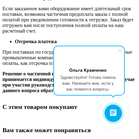
Если заказанное вами оборудование имеет длительный срок
поставки, возможна частичная предоплата заказа с полной
оплатой при уведомлении готовности к отгрузке. Заказ будет
отгружен вам после поступления полной оплаты на наш
расчетный счет.
Отсрочка платежа
При поставках по государственным контрактам и в крупные
промышленные компании мы практикуем такую форму
оплаты, как отсрочка платежа.
Ольга Кравченко
Решение о частичной предоплате и отсрочке платежа
Здравствуйте! Готова помочь
принимается индивидуально в каждом конкретном случае
вам. Напишите мне, если у
при участии руководства компании. Для обсуждения
вас появятся вопросы.
данного вопроса обратитесь к вашему менеджеру.
С этим товаром покупают
Вам также может понравиться