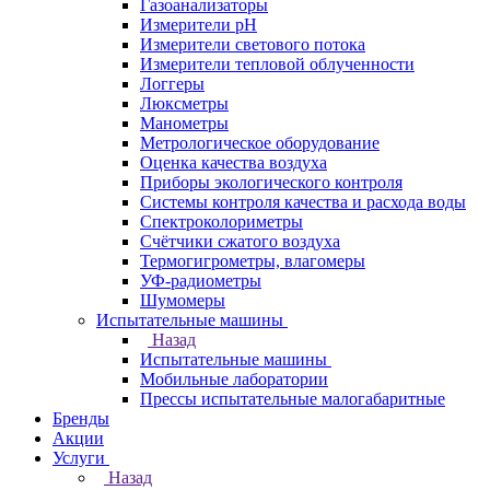
Газоанализаторы
Измерители pH
Измерители светового потока
Измерители тепловой облученности
Логгеры
Люксметры
Манометры
Метрологическое оборудование
Оценка качества воздуха
Приборы экологического контроля
Системы контроля качества и расхода воды
Спектроколориметры
Счётчики сжатого воздуха
Термогигрометры, влагомеры
УФ-радиометры
Шумомеры
Испытательные машины
Назад
Испытательные машины
Мобильные лаборатории
Прессы испытательные малогабаритные
Бренды
Акции
Услуги
Назад