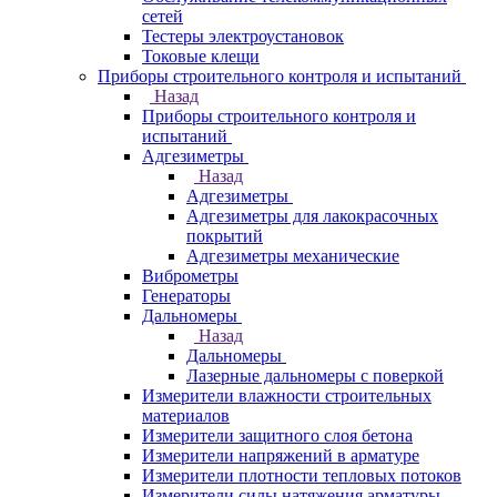
сетей
Тестеры электроустановок
Токовые клещи
Приборы строительного контроля и испытаний
Назад
Приборы строительного контроля и
испытаний
Адгезиметры
Назад
Адгезиметры
Адгезиметры для лакокрасочных
покрытий
Адгезиметры механические
Виброметры
Генераторы
Дальномеры
Назад
Дальномеры
Лазерные дальномеры с поверкой
Измерители влажности строительных
материалов
Измерители защитного слоя бетона
Измерители напряжений в арматуре
Измерители плотности тепловых потоков
Измерители силы натяжения арматуры