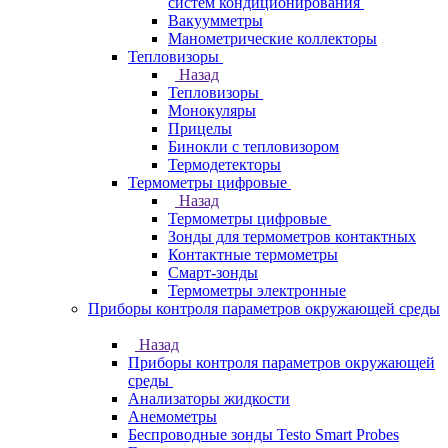
систем кондиционирования
Вакуумметры
Манометрические коллекторы
Тепловизоры
Назад
Тепловизоры
Монокуляры
Прицелы
Бинокли с тепловизором
Термодетекторы
Термометры цифровые
Назад
Термометры цифровые
Зонды для термометров контактных
Контактные термометры
Смарт-зонды
Термометры электронные
Приборы контроля параметров окружающей среды
Назад
Приборы контроля параметров окружающей
среды
Анализаторы жидкости
Анемометры
Беспроводные зонды Testo Smart Probes