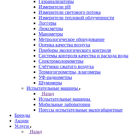
Газоанализаторы
Измерители pH
Измерители светового потока
Измерители тепловой облученности
Логгеры
Люксметры
Манометры
Метрологическое оборудование
Оценка качества воздуха
Приборы экологического контроля
Системы контроля качества и расхода воды
Спектроколориметры
Счётчики сжатого воздуха
Термогигрометры, влагомеры
УФ-радиометры
Шумомеры
Испытательные машины
Назад
Испытательные машины
Мобильные лаборатории
Прессы испытательные малогабаритные
Бренды
Акции
Услуги
Назад