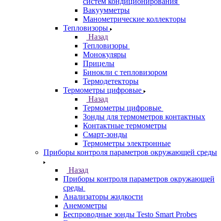
систем кондиционирования
Вакуумметры
Манометрические коллекторы
Тепловизоры
Назад
Тепловизоры
Монокуляры
Прицелы
Бинокли с тепловизором
Термодетекторы
Термометры цифровые
Назад
Термометры цифровые
Зонды для термометров контактных
Контактные термометры
Смарт-зонды
Термометры электронные
Приборы контроля параметров окружающей среды
Назад
Приборы контроля параметров окружающей
среды
Анализаторы жидкости
Анемометры
Беспроводные зонды Testo Smart Probes