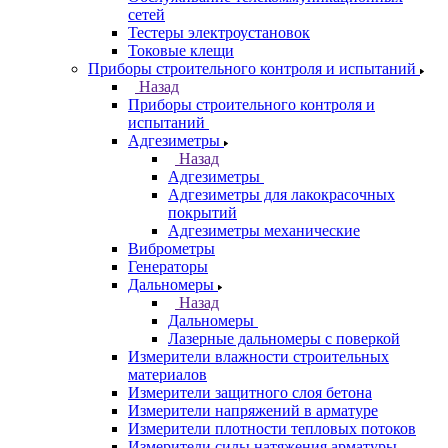
сетей
Тестеры электроустановок
Токовые клещи
Приборы строительного контроля и испытаний
Назад
Приборы строительного контроля и
испытаний
Адгезиметры
Назад
Адгезиметры
Адгезиметры для лакокрасочных
покрытий
Адгезиметры механические
Виброметры
Генераторы
Дальномеры
Назад
Дальномеры
Лазерные дальномеры с поверкой
Измерители влажности строительных
материалов
Измерители защитного слоя бетона
Измерители напряжений в арматуре
Измерители плотности тепловых потоков
Измерители силы натяжения арматуры