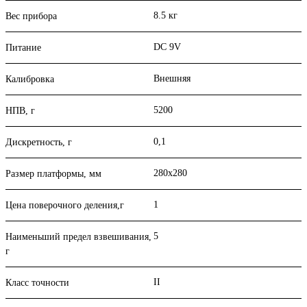
8.5 кг
Вес прибора
DC 9V
Питание
Внешняя
Калибровка
5200
НПВ, г
0,1
Дискретность, г
280x280
Размер платформы, мм
1
Цена поверочного деления,г
5
Наименьший предел взвешивания,
г
II
Класс точности