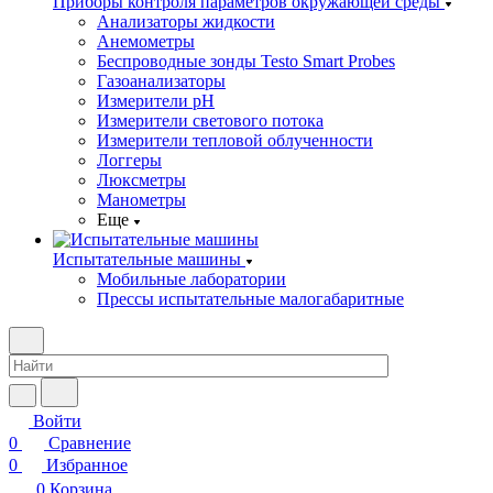
Приборы контроля параметров окружающей среды
Анализаторы жидкости
Анемометры
Беспроводные зонды Testo Smart Probes
Газоанализаторы
Измерители pH
Измерители светового потока
Измерители тепловой облученности
Логгеры
Люксметры
Манометры
Еще
Испытательные машины
Мобильные лаборатории
Прессы испытательные малогабаритные
Войти
0
Сравнение
0
Избранное
0
Корзина