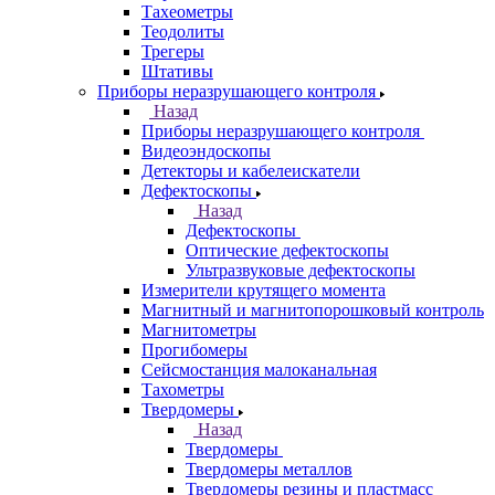
Тахеометры
Теодолиты
Трегеры
Штативы
Приборы неразрушающего контроля
Назад
Приборы неразрушающего контроля
Видеоэндоскопы
Детекторы и кабелеискатели
Дефектоскопы
Назад
Дефектоскопы
Оптические дефектоскопы
Ультразвуковые дефектоскопы
Измерители крутящего момента
Магнитный и магнитопорошковый контроль
Магнитометры
Прогибомеры
Сейсмостанция малоканальная
Тахометры
Твердомеры
Назад
Твердомеры
Твердомеры металлов
Твердомеры резины и пластмасс