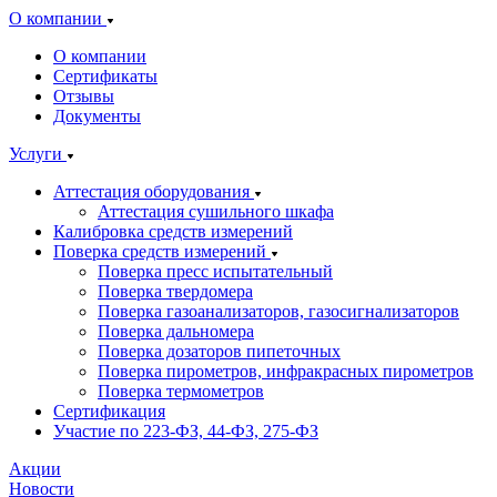
О компании
О компании
Сертификаты
Отзывы
Документы
Услуги
Аттестация оборудования
Аттестация сушильного шкафа
Калибровка средств измерений
Поверка средств измерений
Поверка пресс испытательный
Поверка твердомера
Поверка газоанализаторов, газосигнализаторов
Поверка дальномера
Поверка дозаторов пипеточных
Поверка пирометров, инфракрасных пирометров
Поверка термометров
Сертификация
Участие по 223-ФЗ, 44-ФЗ, 275-ФЗ
Акции
Новости