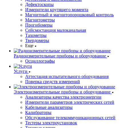
Дефектоскопы
Измерители крутящего момента
Магнитный и магнитопорошковый контроль
Магнитометры
Прогибомеры
Сейсмостанция малоканальная
Тахометры
Твердомеры
Еще
Радиоизмерительные приборы и оборудование
Осциллографы
Услуги
Аттестация испытательного оборудования
Поверка средств измерений
Электроизмерительные приборы и оборудование
Анализаторы качества электроэнергии
Измерители параметров электрических сетей
Кабельные анализаторы
Калибраторы
Обслуживание телекоммуникационных сетей
Тестеры электроустановок
Токовые клещи