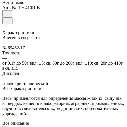
Нет отзывов
Арт.
ВЛТЭ-410П-В
Характеристики
Внесен в госреестр
—
№ 69452-17
Точность
—
от 0,1г до 50г вкл. ±5; св. 50г до 200г вкл. ±10; св. 20г до 410г
вкл. ±15
Дисплей
—
жидкокристаллический
Все характеристики
Весы применяются для определения массы жидких, сыпучих
и твёрдых веществ в лабораториях аграрных, промышленных,
научно-исследовательских, медицинских, образовательных
учреждений.
Все описание