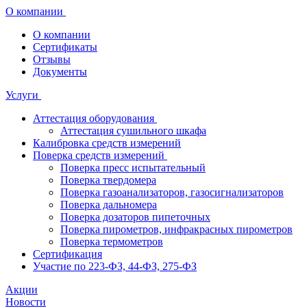
О компании
О компании
Сертификаты
Отзывы
Документы
Услуги
Аттестация оборудования
Аттестация сушильного шкафа
Калибровка средств измерений
Поверка средств измерений
Поверка пресс испытательный
Поверка твердомера
Поверка газоанализаторов, газосигнализаторов
Поверка дальномера
Поверка дозаторов пипеточных
Поверка пирометров, инфракрасных пирометров
Поверка термометров
Сертификация
Участие по 223-ФЗ, 44-ФЗ, 275-ФЗ
Акции
Новости