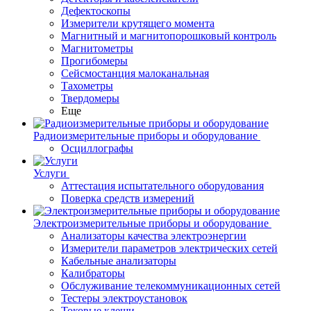
Дефектоскопы
Измерители крутящего момента
Магнитный и магнитопорошковый контроль
Магнитометры
Прогибомеры
Сейсмостанция малоканальная
Тахометры
Твердомеры
Еще
Радиоизмерительные приборы и оборудование
Осциллографы
Услуги
Аттестация испытательного оборудования
Поверка средств измерений
Электроизмерительные приборы и оборудование
Анализаторы качества электроэнергии
Измерители параметров электрических сетей
Кабельные анализаторы
Калибраторы
Обслуживание телекоммуникационных сетей
Тестеры электроустановок
Токовые клещи