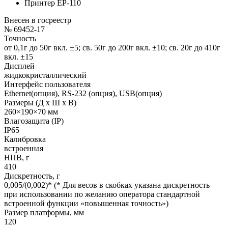
Принтер ЕР-110
Внесен в госреестр
№ 69452-17
Точность
от 0,1г до 50г вкл. ±5; св. 50г до 200г вкл. ±10; св. 20г до 410г
вкл. ±15
Дисплей
жидкокристаллический
Интерфейс пользователя
Ethernet(опция), RS-232 (опция), USB(опция)
Размеры (Д х Ш х В)
260×190×70 мм
Влагозащита (IP)
IP65
Калибровка
встроенная
НПВ, г
410
Дискретность, г
0,005/(0,002)* (* Для весов в скобках указана дискретность
при использовании по желанию оператора стандартной
встроенной функции «повышенная точность»)
Размер платформы, мм
120