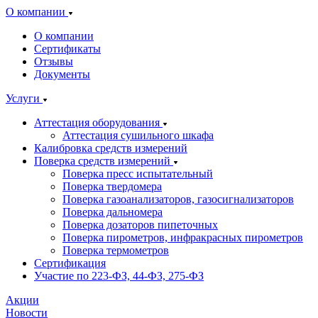
О компании
О компании
Сертификаты
Отзывы
Документы
Услуги
Аттестация оборудования
Аттестация сушильного шкафа
Калибровка средств измерений
Поверка средств измерений
Поверка пресс испытательный
Поверка твердомера
Поверка газоанализаторов, газосигнализаторов
Поверка дальномера
Поверка дозаторов пипеточных
Поверка пирометров, инфракрасных пирометров
Поверка термометров
Сертификация
Участие по 223-ФЗ, 44-ФЗ, 275-ФЗ
Акции
Новости