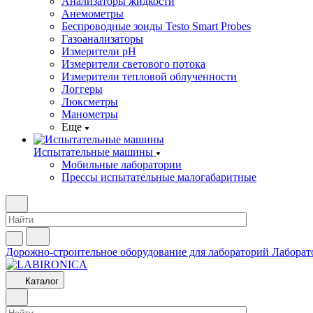
Анализаторы жидкости
Анемометры
Беспроводные зонды Testo Smart Probes
Газоанализаторы
Измерители pH
Измерители светового потока
Измерители тепловой облученности
Логгеры
Люксметры
Манометры
Еще
Испытательные машины
Мобильные лаборатории
Прессы испытательные малогабаритные
Дорожно-строительное оборудование для лабораторий
Лаборат
Каталог