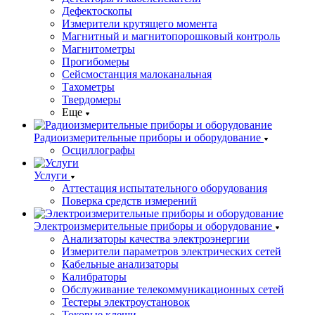
Дефектоскопы
Измерители крутящего момента
Магнитный и магнитопорошковый контроль
Магнитометры
Прогибомеры
Сейсмостанция малоканальная
Тахометры
Твердомеры
Еще
Радиоизмерительные приборы и оборудование
Осциллографы
Услуги
Аттестация испытательного оборудования
Поверка средств измерений
Электроизмерительные приборы и оборудование
Анализаторы качества электроэнергии
Измерители параметров электрических сетей
Кабельные анализаторы
Калибраторы
Обслуживание телекоммуникационных сетей
Тестеры электроустановок
Токовые клещи