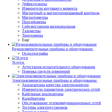
Дефектоскопы
Измерители крутящего момента
Магнитный и магнитопорошковый контроль
Магнитометры
Прогибомеры
Сейсмостанция малоканальная
Тахометры
Твердомеры
Еще
Радиоизмерительные приборы и оборудование
Осциллографы
Услуги
Аттестация испытательного оборудования
Поверка средств измерений
Электроизмерительные приборы и оборудование
Анализаторы качества электроэнергии
Измерители параметров электрических сетей
Кабельные анализаторы
Калибраторы
Обслуживание телекоммуникационных сетей
Тестеры электроустановок
Токовые клещи