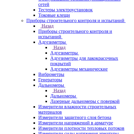
сетей
Тестеры электроустановок
Токовые клещи
Приборы строительного контроля и испытаний
Назад
Приборы строительного контроля и
испытаний
Адгезиметры
Назад
Адгезиметры
Адгезиметры для лакокрасочных
покрытий
Адгезиметры механические
Виброметры
Генераторы
Дальномеры
Назад
Дальномеры
Лазерные дальномеры с поверкой
Измерители влажности строительных
материалов
Измерители защитного слоя бетона
Измерители напряжений в арматуре
Измерители плотности тепловых потоков
Измерители силы натяжения арматуры