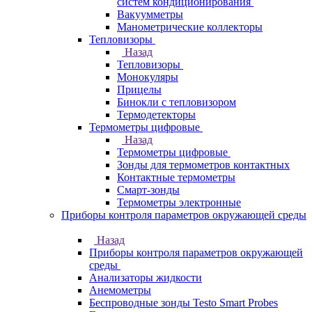
систем кондиционирования
Вакуумметры
Манометрические коллекторы
Тепловизоры
Назад
Тепловизоры
Монокуляры
Прицелы
Бинокли с тепловизором
Термодетекторы
Термометры цифровые
Назад
Термометры цифровые
Зонды для термометров контактных
Контактные термометры
Смарт-зонды
Термометры электронные
Приборы контроля параметров окружающей среды
Назад
Приборы контроля параметров окружающей
среды
Анализаторы жидкости
Анемометры
Беспроводные зонды Testo Smart Probes