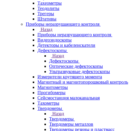
Тахеометры
Теодолиты
Трегеры
Штативы
Приборы неразрушающего контроля
Назад
Приборы неразрушающего контроля
Видеоэндоскопы
Детекторы и кабелеискатели
Дефектоскопы
Назад
Дефектоскопы
Оптические дефектоскопы
Ультразвуковые дефектоскопы
Измерители крутящего момента
Магнитный и магнитопорошковый контроль
Магнитометры
Прогибомеры
Сейсмостанция малоканальная
Тахометры
Твердомеры
Назад
Твердомеры
Твердомеры металлов
Твердомеры резины и пластмасс