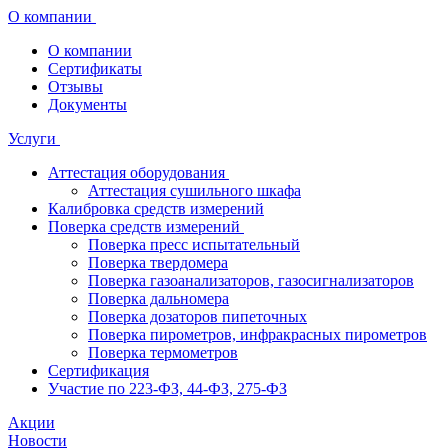
О компании
О компании
Сертификаты
Отзывы
Документы
Услуги
Аттестация оборудования
Аттестация сушильного шкафа
Калибровка средств измерений
Поверка средств измерений
Поверка пресс испытательный
Поверка твердомера
Поверка газоанализаторов, газосигнализаторов
Поверка дальномера
Поверка дозаторов пипеточных
Поверка пирометров, инфракрасных пирометров
Поверка термометров
Сертификация
Участие по 223-ФЗ, 44-ФЗ, 275-ФЗ
Акции
Новости