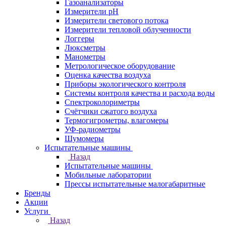
Газоанализаторы
Измерители pH
Измерители светового потока
Измерители тепловой облученности
Логгеры
Люксметры
Манометры
Метрологическое оборудование
Оценка качества воздуха
Приборы экологического контроля
Системы контроля качества и расхода воды
Спектроколориметры
Счётчики сжатого воздуха
Термогигрометры, влагомеры
УФ-радиометры
Шумомеры
Испытательные машины
Назад
Испытательные машины
Мобильные лаборатории
Прессы испытательные малогабаритные
Бренды
Акции
Услуги
Назад