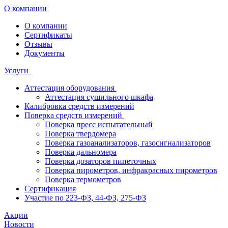
О компании
О компании
Сертификаты
Отзывы
Документы
Услуги
Аттестация оборудования
Аттестация сушильного шкафа
Калибровка средств измерений
Поверка средств измерений
Поверка пресс испытательный
Поверка твердомера
Поверка газоанализаторов, газосигнализаторов
Поверка дальномера
Поверка дозаторов пипеточных
Поверка пирометров, инфракрасных пирометров
Поверка термометров
Сертификация
Участие по 223-ФЗ, 44-ФЗ, 275-ФЗ
Акции
Новости