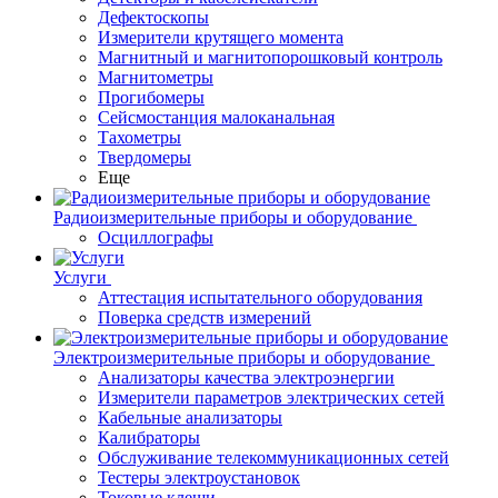
Дефектоскопы
Измерители крутящего момента
Магнитный и магнитопорошковый контроль
Магнитометры
Прогибомеры
Сейсмостанция малоканальная
Тахометры
Твердомеры
Еще
Радиоизмерительные приборы и оборудование
Осциллографы
Услуги
Аттестация испытательного оборудования
Поверка средств измерений
Электроизмерительные приборы и оборудование
Анализаторы качества электроэнергии
Измерители параметров электрических сетей
Кабельные анализаторы
Калибраторы
Обслуживание телекоммуникационных сетей
Тестеры электроустановок
Токовые клещи