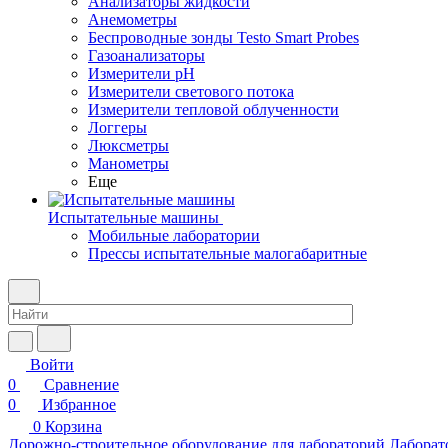
Анализаторы жидкости
Анемометры
Беспроводные зонды Testo Smart Probes
Газоанализаторы
Измерители pH
Измерители светового потока
Измерители тепловой облученности
Логгеры
Люксметры
Манометры
Еще
Испытательные машины
Мобильные лаборатории
Прессы испытательные малогабаритные
Войти
0
Сравнение
0
Избранное
0
Корзина
Дорожно-строительное оборудование для лабораторий
Лаборат