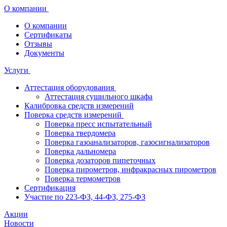
О компании
О компании
Сертификаты
Отзывы
Документы
Услуги
Аттестация оборудования
Аттестация сушильного шкафа
Калибровка средств измерений
Поверка средств измерений
Поверка пресс испытательный
Поверка твердомера
Поверка газоанализаторов, газосигнализаторов
Поверка дальномера
Поверка дозаторов пипеточных
Поверка пирометров, инфракрасных пирометров
Поверка термометров
Сертификация
Участие по 223-ФЗ, 44-ФЗ, 275-ФЗ
Акции
Новости