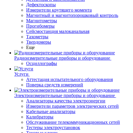
Дефектоскопы
Измерители крутящего момента
Магнитный и магнитопорошковый контроль
Магнитометры
Прогибомеры
Сейсмостанция малоканальная
Тахометры
Твердомеры
Еще
Радиоизмерительные приборы и оборудование
Осциллографы
Услуги
Аттестация испытательного оборудования
Поверка средств измерений
Электроизмерительные приборы и оборудование
Анализаторы качества электроэнергии
Измерители параметров электрических сетей
Кабельные анализаторы
Калибраторы
Обслуживание телекоммуникационных сетей
Тестеры электроустановок
Токовые клещи