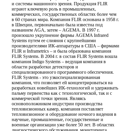
и системы машинного зрения. Продукция FLIR
играют ключевую роль в промышленных,
коммерческих, государственных областях более чем
в 60 странах мира. Компания FLIR основана в 1958 г.
в Швеции, первоначально была известна под
названием AGA, затем – AGEMA. В 1997 г.
произошло укрупнение фирмы AGEMA Infrared
Systems путем ее слияния с крупнейшими
производителями ИК-аппаратуры в США – фирмами
FLIR и Inframetrics – и была образована компания
FLIR Systems. В 2004 г. в состав FLIR Systems вошла
компания Indigo Systems – ведущая компания в
области разработки детекторов и
специализированного программного обеспечения.
FLIR Systems - это узкоспециализированная
компания, что позволяет ей концентрироваться на
разработках новейших ИК-технологий и удерживать
пальму первенства как с технологической, так и с
коммерческой точки зрения. Являясь
основоположником индустрии производства
тепловизионных камер, компания поставляет
тепловизионное и оборудование ночного видения в
научные, промышленные, государственные и
военные организации уже более 50 лет. В областях
диагностического обслуживания, мониторинга