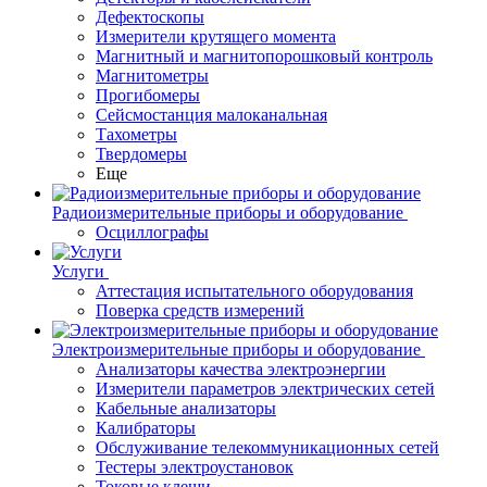
Дефектоскопы
Измерители крутящего момента
Магнитный и магнитопорошковый контроль
Магнитометры
Прогибомеры
Сейсмостанция малоканальная
Тахометры
Твердомеры
Еще
Радиоизмерительные приборы и оборудование
Осциллографы
Услуги
Аттестация испытательного оборудования
Поверка средств измерений
Электроизмерительные приборы и оборудование
Анализаторы качества электроэнергии
Измерители параметров электрических сетей
Кабельные анализаторы
Калибраторы
Обслуживание телекоммуникационных сетей
Тестеры электроустановок
Токовые клещи