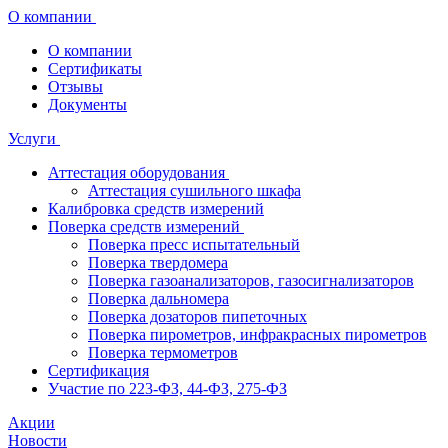
О компании
О компании
Сертификаты
Отзывы
Документы
Услуги
Аттестация оборудования
Аттестация сушильного шкафа
Калибровка средств измерений
Поверка средств измерений
Поверка пресс испытательный
Поверка твердомера
Поверка газоанализаторов, газосигнализаторов
Поверка дальномера
Поверка дозаторов пипеточных
Поверка пирометров, инфракрасных пирометров
Поверка термометров
Сертификация
Участие по 223-ФЗ, 44-ФЗ, 275-ФЗ
Акции
Новости