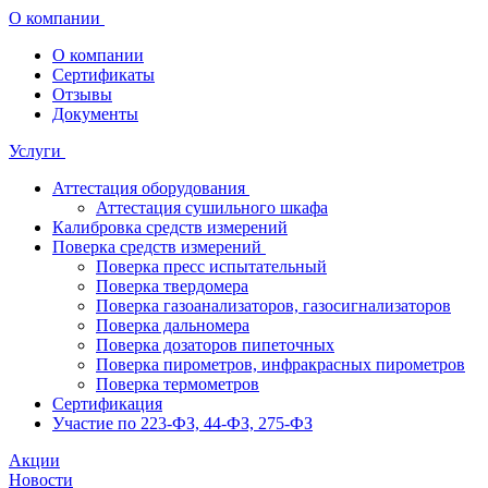
О компании
О компании
Сертификаты
Отзывы
Документы
Услуги
Аттестация оборудования
Аттестация сушильного шкафа
Калибровка средств измерений
Поверка средств измерений
Поверка пресс испытательный
Поверка твердомера
Поверка газоанализаторов, газосигнализаторов
Поверка дальномера
Поверка дозаторов пипеточных
Поверка пирометров, инфракрасных пирометров
Поверка термометров
Сертификация
Участие по 223-ФЗ, 44-ФЗ, 275-ФЗ
Акции
Новости