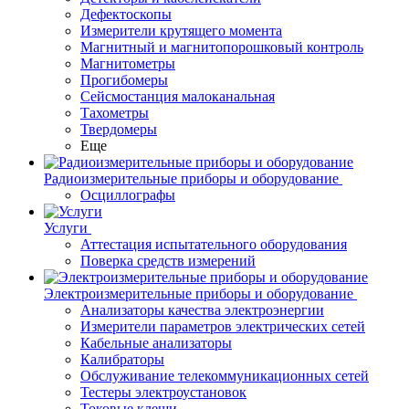
Дефектоскопы
Измерители крутящего момента
Магнитный и магнитопорошковый контроль
Магнитометры
Прогибомеры
Сейсмостанция малоканальная
Тахометры
Твердомеры
Еще
Радиоизмерительные приборы и оборудование
Осциллографы
Услуги
Аттестация испытательного оборудования
Поверка средств измерений
Электроизмерительные приборы и оборудование
Анализаторы качества электроэнергии
Измерители параметров электрических сетей
Кабельные анализаторы
Калибраторы
Обслуживание телекоммуникационных сетей
Тестеры электроустановок
Токовые клещи