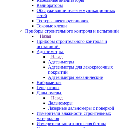
Кабельные анализаторы
Калибраторы
Обслуживание телекоммуникационных
сетей
Тестеры электроустановок
Токовые клещи
Приборы строительного контроля и испытаний
Назад
Приборы строительного контроля и
испытаний
Адгезиметры
Назад
Адгезиметры
Адгезиметры для лакокрасочных
покрытий
Адгезиметры механические
Виброметры
Генераторы
Дальномеры
Назад
Дальномеры
Лазерные дальномеры с поверкой
Измерители влажности строительных
материалов
Измерители защитного слоя бетона