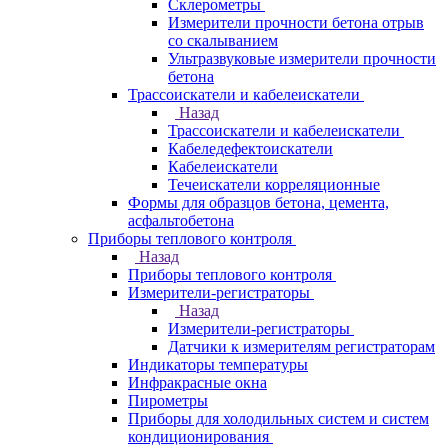
Склерометры
Измерители прочности бетона отрыв
со скалыванием
Ультразвуковые измерители прочности
бетона
Трассоискатели и кабелеискатели
Назад
Трассоискатели и кабелеискатели
Кабеледефектоискатели
Кабелеискатели
Течеискатели корреляционные
Формы для образцов бетона, цемента,
асфальтобетона
Приборы теплового контроля
Назад
Приборы теплового контроля
Измерители-регистраторы
Назад
Измерители-регистраторы
Датчики к измерителям регистраторам
Индикаторы температуры
Инфракрасные окна
Пирометры
Приборы для холодильных систем и систем
кондиционирования