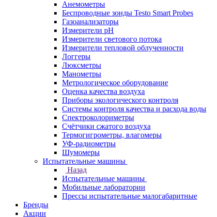
Анемометры
Беспроводные зонды Testo Smart Probes
Газоанализаторы
Измерители pH
Измерители светового потока
Измерители тепловой облученности
Логгеры
Люксметры
Манометры
Метрологическое оборудование
Оценка качества воздуха
Приборы экологического контроля
Системы контроля качества и расхода воды
Спектроколориметры
Счётчики сжатого воздуха
Термогигрометры, влагомеры
УФ-радиометры
Шумомеры
Испытательные машины
Назад
Испытательные машины
Мобильные лаборатории
Прессы испытательные малогабаритные
Бренды
Акции