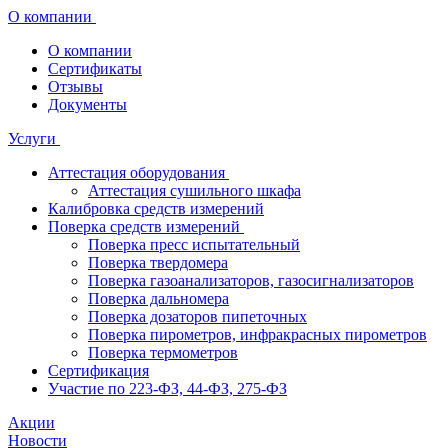
О компании
О компании
Сертификаты
Отзывы
Документы
Услуги
Аттестация оборудования
Аттестация сушильного шкафа
Калибровка средств измерений
Поверка средств измерений
Поверка пресс испытательный
Поверка твердомера
Поверка газоанализаторов, газосигнализаторов
Поверка дальномера
Поверка дозаторов пипеточных
Поверка пирометров, инфракрасных пирометров
Поверка термометров
Сертификация
Участие по 223-ФЗ, 44-ФЗ, 275-ФЗ
Акции
Новости