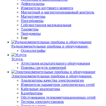
Дефектоскопы
Измерители крутящего момента
Магнитный и магнитопорошковый контроль
Магнитометры
Прогибомеры
Сейсмостанция малоканальная
Тахометры
Твердомеры
Еще
Радиоизмерительные приборы и оборудование
Осциллографы
Услуги
Аттестация испытательного оборудования
Поверка средств измерений
Электроизмерительные приборы и оборудование
Анализаторы качества электроэнергии
Измерители параметров электрических сетей
Кабельные анализаторы
Калибраторы
Обслуживание телекоммуникационных сетей
Тестеры электроустановок
Токовые клещи