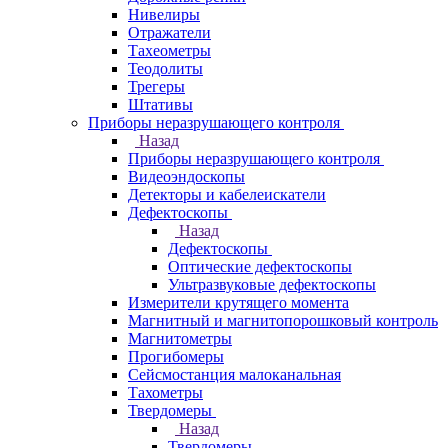
Нивелиры
Отражатели
Тахеометры
Теодолиты
Трегеры
Штативы
Приборы неразрушающего контроля
Назад
Приборы неразрушающего контроля
Видеоэндоскопы
Детекторы и кабелеискатели
Дефектоскопы
Назад
Дефектоскопы
Оптические дефектоскопы
Ультразвуковые дефектоскопы
Измерители крутящего момента
Магнитный и магнитопорошковый контроль
Магнитометры
Прогибомеры
Сейсмостанция малоканальная
Тахометры
Твердомеры
Назад
Твердомеры