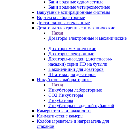
Бани водяные одноместные
Бани водяные четырехместные
Вакуумные аспирационные системы
Вортексы лабораторные
Дистилляторы стеклянные
Дозаторы электронные и механические
Назад
Дозаторы электронные и механические
Дозаторы механические
Дозаторы электронные
Дозаторы-насадки (диспенсеры-
насадки) серии ПЭ на бутыли
Наконечники для дозаторов
Штативы для дозаторов
Инкубаторы лабораторные
Назад
Инкубаторы лабораторные
CO2 Инкубаторы
Инкубаторы
Инкубаторы с водяной рубашкой
Камеры тепла и влажности
Климатические камеры
Колбонагреватель и нагреватель для
стаканов