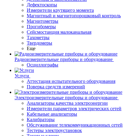
Дефектоскопы
Измерители крутящего момента
Магнитный и магнитопорошковый контроль
Магнитометры
Прогибомеры
Сейсмостанция малоканальная
Тахометры
Твердомеры
Еще
Радиоизмерительные приборы и оборудование
Осциллографы
Услуги
Аттестация испытательного оборудования
Поверка средств измерений
Электроизмерительные приборы и оборудование
Анализаторы качества электроэнергии
Измерители параметров электрических сетей
Кабельные анализаторы
Калибраторы
Обслуживание телекоммуникационных сетей
Тестеры электроустановок
Токовые клещи