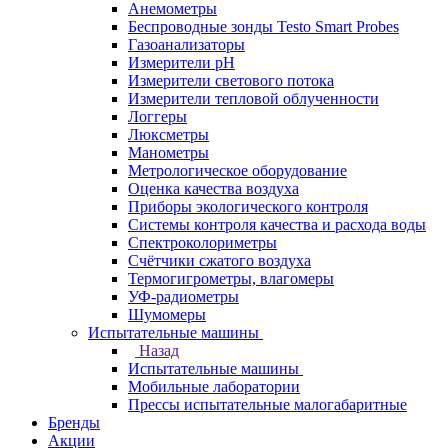
Анемометры
Беспроводные зонды Testo Smart Probes
Газоанализаторы
Измерители pH
Измерители светового потока
Измерители тепловой облученности
Логгеры
Люксметры
Манометры
Метрологическое оборудование
Оценка качества воздуха
Приборы экологического контроля
Системы контроля качества и расхода воды
Спектроколориметры
Счётчики сжатого воздуха
Термогигрометры, влагомеры
УФ-радиометры
Шумомеры
Испытательные машины
Назад
Испытательные машины
Мобильные лаборатории
Прессы испытательные малогабаритные
Бренды
Акции