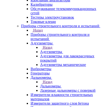
Кабельные анализаторы
Калибраторы
Обслуживание телекоммуникационных
сетей
Тестеры электроустановок
Токовые клещи
Приборы строительного контроля и испытаний
Назад
Приборы строительного контроля и
испытаний
Адгезиметры
Назад
Адгезиметры
Адгезиметры для лакокрасочных
покрытий
Адгезиметры механические
Виброметры
Генераторы
Дальномеры
Назад
Дальномеры
Лазерные дальномеры с поверкой
Измерители влажности строительных
материалов
Измерители защитного слоя бетона