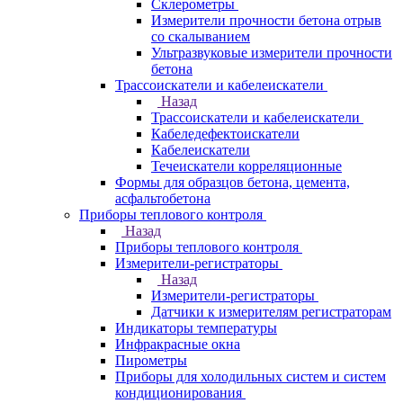
Склерометры
Измерители прочности бетона отрыв
со скалыванием
Ультразвуковые измерители прочности
бетона
Трассоискатели и кабелеискатели
Назад
Трассоискатели и кабелеискатели
Кабеледефектоискатели
Кабелеискатели
Течеискатели корреляционные
Формы для образцов бетона, цемента,
асфальтобетона
Приборы теплового контроля
Назад
Приборы теплового контроля
Измерители-регистраторы
Назад
Измерители-регистраторы
Датчики к измерителям регистраторам
Индикаторы температуры
Инфракрасные окна
Пирометры
Приборы для холодильных систем и систем
кондиционирования