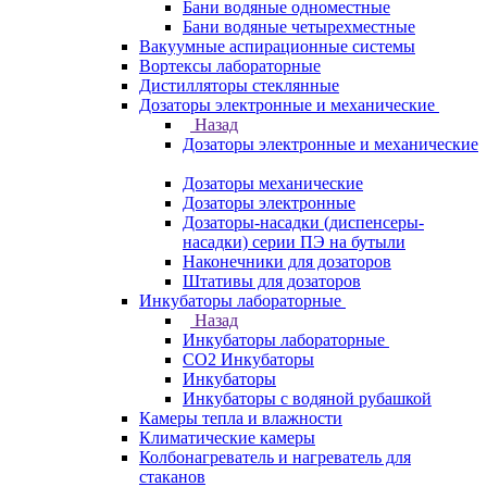
Бани водяные одноместные
Бани водяные четырехместные
Вакуумные аспирационные системы
Вортексы лабораторные
Дистилляторы стеклянные
Дозаторы электронные и механические
Назад
Дозаторы электронные и механические
Дозаторы механические
Дозаторы электронные
Дозаторы-насадки (диспенсеры-
насадки) серии ПЭ на бутыли
Наконечники для дозаторов
Штативы для дозаторов
Инкубаторы лабораторные
Назад
Инкубаторы лабораторные
CO2 Инкубаторы
Инкубаторы
Инкубаторы с водяной рубашкой
Камеры тепла и влажности
Климатические камеры
Колбонагреватель и нагреватель для
стаканов