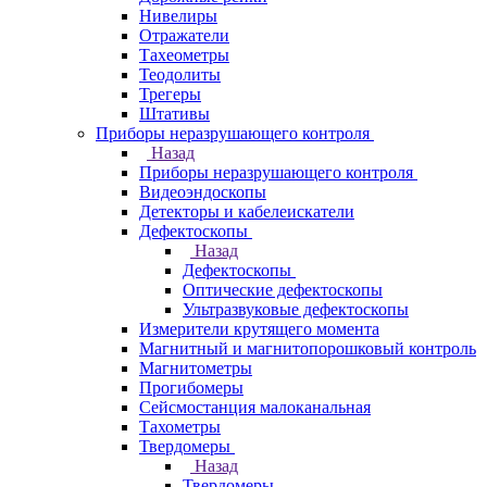
Нивелиры
Отражатели
Тахеометры
Теодолиты
Трегеры
Штативы
Приборы неразрушающего контроля
Назад
Приборы неразрушающего контроля
Видеоэндоскопы
Детекторы и кабелеискатели
Дефектоскопы
Назад
Дефектоскопы
Оптические дефектоскопы
Ультразвуковые дефектоскопы
Измерители крутящего момента
Магнитный и магнитопорошковый контроль
Магнитометры
Прогибомеры
Сейсмостанция малоканальная
Тахометры
Твердомеры
Назад
Твердомеры