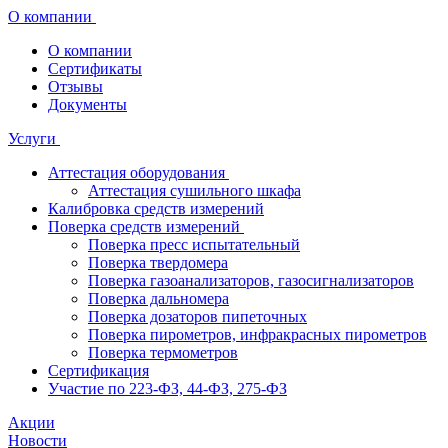
О компании
О компании
Сертификаты
Отзывы
Документы
Услуги
Аттестация оборудования
Аттестация сушильного шкафа
Калибровка средств измерений
Поверка средств измерений
Поверка пресс испытательный
Поверка твердомера
Поверка газоанализаторов, газосигнализаторов
Поверка дальномера
Поверка дозаторов пипеточных
Поверка пирометров, инфракрасных пирометров
Поверка термометров
Сертификация
Участие по 223-ФЗ, 44-ФЗ, 275-ФЗ
Акции
Новости