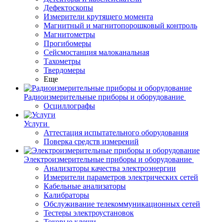
Дефектоскопы
Измерители крутящего момента
Магнитный и магнитопорошковый контроль
Магнитометры
Прогибомеры
Сейсмостанция малоканальная
Тахометры
Твердомеры
Еще
Радиоизмерительные приборы и оборудование
Осциллографы
Услуги
Аттестация испытательного оборудования
Поверка средств измерений
Электроизмерительные приборы и оборудование
Анализаторы качества электроэнергии
Измерители параметров электрических сетей
Кабельные анализаторы
Калибраторы
Обслуживание телекоммуникационных сетей
Тестеры электроустановок
Токовые клещи