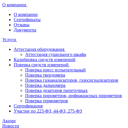
О компании
О компании
Сертификаты
Отзывы
Документы
Услуги
Аттестация оборудования
Аттестация сушильного шкафа
Калибровка средств измерений
Поверка средств измерений
Поверка пресс испытательный
Поверка твердомера
Поверка газоанализаторов, газосигнализаторов
Поверка дальномера
Поверка дозаторов пипеточных
Поверка пирометров, инфракрасных пирометров
Поверка термометров
Сертификация
Участие по 223-ФЗ, 44-ФЗ, 275-ФЗ
Акции
Новости