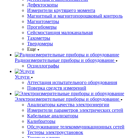
Дефектоскопы
Измерители крутящего момента
Магнитный и магнитопорошковый контроль
Магнитометры
Прогибомеры
Сейсмостанция малоканальная
Тахометры
Твердомеры
Еще
Радиоизмерительные приборы и оборудование
Осциллографы
Услуги
Аттестация испытательного оборудования
Поверка средств измерений
Электроизмерительные приборы и оборудование
Анализаторы качества электроэнергии
Измерители параметров электрических сетей
Кабельные анализаторы
Калибраторы
Обслуживание телекоммуникационных сетей
Тестеры электроустановок
Токовые клещи