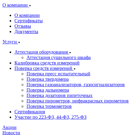
О компании
О компании
Сертификаты
Отзывы
Документы
Услуги
Аттестация оборудования
Аттестация сушильного шкафа
Калибровка средств измерений
Поверка средств измерений
Поверка пресс испытательный
Поверка твердомера
Поверка газоанализаторов, газосигнализаторов
Поверка дальномера
Поверка дозаторов пипеточных
Поверка пирометров, инфракрасных пирометров
Поверка термометров
Сертификация
Участие по 223-ФЗ, 44-ФЗ, 275-ФЗ
Акции
Новости